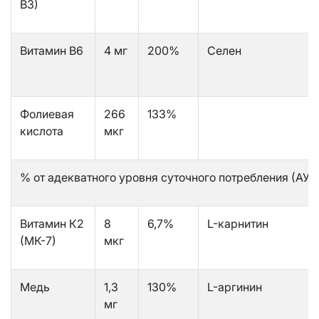
В3)
Витамин В6
4 мг
200%
Селен
Фолиевая
266
133%
кислота
мкг
% от адекватного уровня суточного потребления (АУП
Витамин К2
8
6,7%
L-карнитин
(МК-7)
мкг
Медь
1,3
130%
L-аргинин
мг