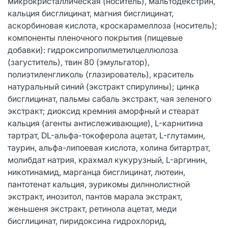
микрокристаллическая (носитель), мальтодекстрин,
кальция бисглицинат, магния бисглицинат,
аскорбиновая кислота, кроскарамеллоза (носитель);
компоненты пленочного покрытия (пищевые
добавки): гидроксипропилметилцеллюлоза
(загуститель), твин 80 (эмульгатор),
полиэтиленгликоль (глазирователь), краситель
натуральный синий (экстракт спирулины); цинка
бисглицинат, пальмы сабаль экстракт, чая зеленого
экстракт; диоксид кремния аморфный и стеарат
кальция (агенты антислеживающие), L-карнитина
тартрат, DL-альфа-токоферола ацетат, L-глутамин,
таурин, альфа-липоевая кислота, холина битартрат,
молибдат натрия, крахмал кукурузный, L-аргинин,
никотинамид, марганца бисглицинат, лютеин,
пантотенат кальция, эурикомы дилннолистной
экстракт, инозитол, пантов марала экстракт,
женьшеня экстракт, ретинола ацетат, меди
бисглицинат, пиридоксина гидрохлорид,