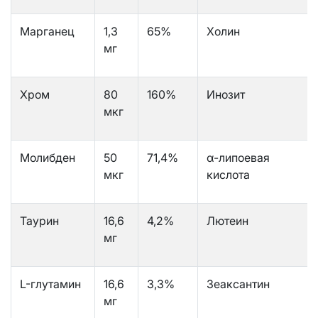
Марганец
1,3
65%
Холин
мг
Хром
80
160%
Инозит
мкг
Молибден
50
71,4%
α-липоевая
мкг
кислота
Таурин
16,6
4,2%
Лютеин
мг
L-глутамин
16,6
3,3%
Зеаксантин
мг