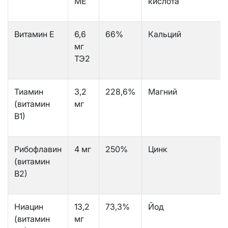
МЕ
кислота
Витамин Е
6,6
66%
Кальций
мг
ТЭ2
Тиамин
3,2
228,6%
Магний
(витамин
мг
В1)
Рибофлавин
4 мг
250%
Цинк
(витамин
В2)
Ниацин
13,2
73,3%
Йод
(витамин
мг