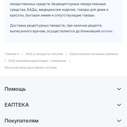
лекарственных средств: безрецептурные лекарственные
средства, БАДы, медицинские изделия, товары для дома и
красоты, бытовая химия и сопутствующие товары.
Доставка рецептурных лекарств, при наличии рецепта
выписанного врачом, осуществляется до ближайшей
аптеки
.
Главная
/
БАД и продукты питания
/
Биологически активные добавки
/
БАД витаминсодержащие + минералы
/
Мужская репродуктивная система
Помощь
Доставка
ЕАПТЕКА
Самовывоз из аптек
О компании
Обмен и возврат
Покупателям
Карьера
Что с моим заказом?