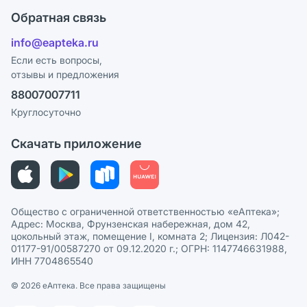
Оплата
Поставщики
Обратная связь
Ответы на вопросы
Отзывы
Лицензия
info@eapteka.ru
Блог
Программа СберСпасибо
Реклама на сайте
Если есть вопросы,
отзывы и предложения
Политика конфиденциальности
Ваши товары на ЕАПТЕКЕ
88007007711
Пользовательское соглашение
Сотрудничество для аптек
Круглосуточно
Политика рекомендаций
СМИ о нас
Скачать приложение
Этика и соответствие
Политика в отношении обработки персональных данных
Общество с ограниченной ответственностью «еАптека»;
Адрес: Москва, Фрунзенская набережная, дом 42,
цокольный этаж, помещение I, комната 2; Лицензия: Л042-
01177-91/00587270 от 09.12.2020 г.; ОГРН: 1147746631988,
ИНН 7704865540
© 2026 eАптека. Все права защищены