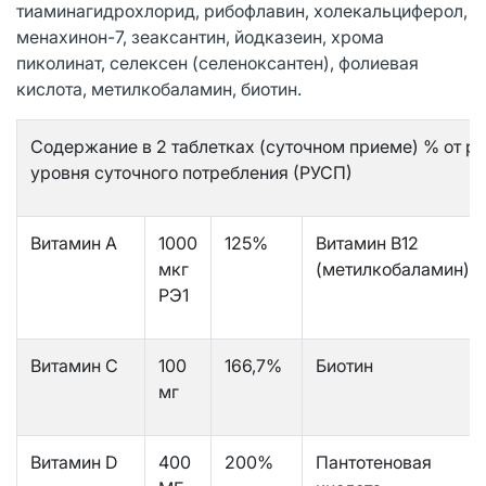
тиаминагидрохлорид, рибофлавин, холекальциферол,
менахинон-7, зеаксантин, йодказеин, хрома
пиколинат, селексен (селеноксантен), фолиевая
кислота, метилкобаламин, биотин.
Содержание в 2 таблетках (суточном приеме) % от 
уровня суточного потребления (РУСП)
Витамин А
1000
125%
Витамин В12
мкг
(метилкобаламин)
РЭ1
Витамин С
100
166,7%
Биотин
мг
Витамин D
400
200%
Пантотеновая