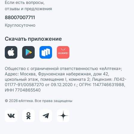
Реклама на сайте
Если есть вопросы,
отзывы и предложения
Политика конфиденциальности
Ваши товары на ЕАПТЕКЕ
88007007711
Пользовательское соглашение
Сотрудничество для аптек
Круглосуточно
Политика рекомендаций
СМИ о нас
Скачать приложение
Этика и соответствие
Политика в отношении обработки персональных данных
Общество с ограниченной ответственностью «еАптека»;
Адрес: Москва, Фрунзенская набережная, дом 42,
цокольный этаж, помещение I, комната 2; Лицензия: Л042-
01177-91/00587270 от 09.12.2020 г.; ОГРН: 1147746631988,
ИНН 7704865540
© 2026 eАптека. Все права защищены