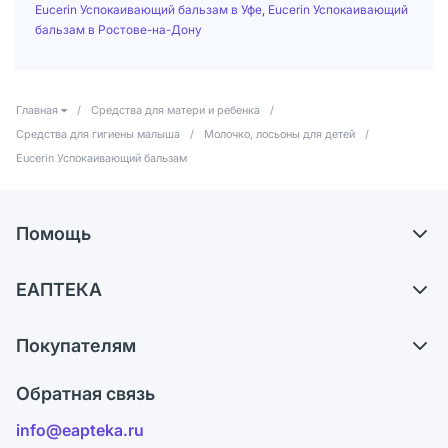
Eucerin Успокаивающий бальзам в Уфе
,
Eucerin Успокаивающий
бальзам в Ростове-на-Дону
Главная
/
Средства для матери и ребенка
/
Средства для гигиены малыша
/
Молочко, лосьоны для детей
/
Eucerin Успокаивающий бальзам
Помощь
Доставка
ЕАПТЕКА
Самовывоз из аптек
О компании
Обмен и возврат
Покупателям
Карьера
Что с моим заказом?
Оплата
Поставщики
Обратная связь
Ответы на вопросы
Отзывы
Лицензия
info@eapteka.ru
Блог
Программа СберСпасибо