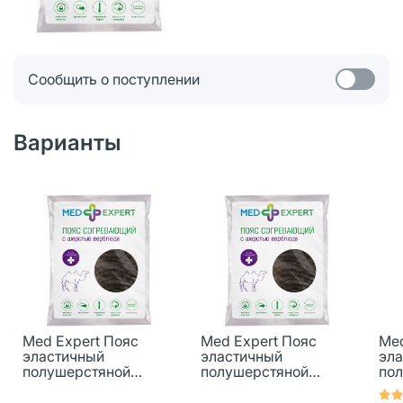
Сообщить о поступлении
Варианты
Med Expert Пояс
Med Expert Пояс
Med
эластичный
эластичный
эла
полушерстяной
полушерстяной
по
согревающий
согревающий
со
ИНТЕКС с шерстью
ИНТЕКС с шерстью
ИН