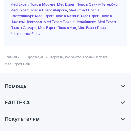
Med Expert Пояс в Москве
,
Med Expert Пояс в Санкт-Петербург
,
Med Expert Пояс в Новосибирске
,
Med Expert Пояс в
Екатеринбург
,
Med Expert Пояс в Казани
,
Med Expert Пояс в
Нижнем Новгород
,
Med Expert Пояс в Челябинске
,
Med Expert
Пояс в Самаре
,
Med Expert Пояс в Уфе
,
Med Expert Пояс в
Ростове-на-Дону
Главная
/
Ортопедия
/
Корсеты, корректоры осанки и пояса
/
Med Expert Пояс
Помощь
Доставка
ЕАПТЕКА
Самовывоз из аптек
О компании
Обмен и возврат
Покупателям
Карьера
Что с моим заказом?
Оплата