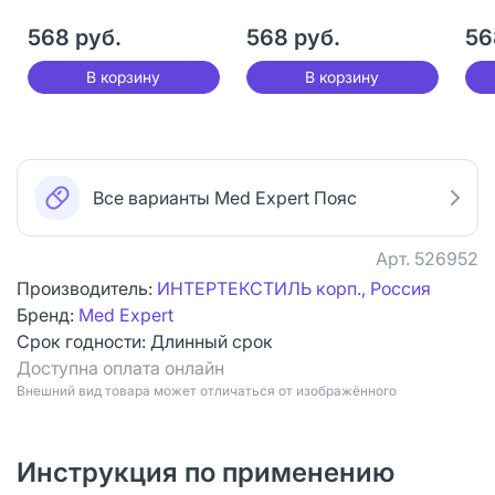
верблюда р 3 (M) 1 шт
верблюда р 4 (L) 1 шт
вер
568 руб.
568 руб.
56
шт
В корзину
В корзину
Все варианты Med Expert Пояс
Арт.
526952
Производитель:
ИНТЕРТЕКСТИЛЬ корп., Россия
Бренд:
Med Expert
Срок годности:
Длинный срок
Доступна оплата онлайн
Bнешний вид товара может отличаться от изображённого
Инструкция по применению