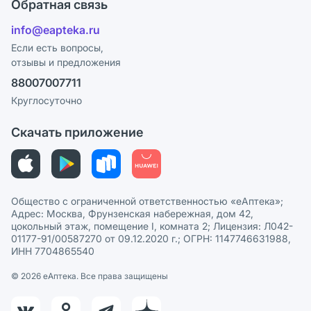
Поставщики
Обратная связь
Ответы на вопросы
Отзывы
Лицензия
info@eapteka.ru
Блог
Программа СберСпасибо
Реклама на сайте
Если есть вопросы,
отзывы и предложения
Политика конфиденциальности
Ваши товары на ЕАПТЕКЕ
88007007711
Пользовательское соглашение
Сотрудничество для аптек
Круглосуточно
Политика рекомендаций
СМИ о нас
Скачать приложение
Этика и соответствие
Политика в отношении обработки персональных данных
Общество с ограниченной ответственностью «еАптека»;
Адрес: Москва, Фрунзенская набережная, дом 42,
цокольный этаж, помещение I, комната 2; Лицензия: Л042-
01177-91/00587270 от 09.12.2020 г.; ОГРН: 1147746631988,
ИНН 7704865540
© 2026 eАптека. Все права защищены