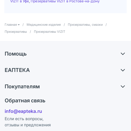
VIZIT в Уфе
,
Презервативы VIZIT в Ростове-на-Дону
Главная
/
Медицинские изделия
/
Презервативы, смазки
/
Презервативы
/
Презервативы VIZIT
Помощь
Доставка
ЕАПТЕКА
Самовывоз из аптек
О компании
Обмен и возврат
Покупателям
Карьера
Что с моим заказом?
Оплата
Поставщики
Обратная связь
Ответы на вопросы
Отзывы
Лицензия
info@eapteka.ru
Блог
Программа СберСпасибо
Реклама на сайте
Если есть вопросы,
отзывы и предложения
Политика конфиденциальности
Ваши товары на ЕАПТЕКЕ