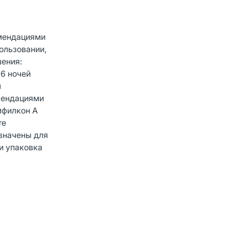
омендациями
ользовании,
ения:
 6 ночей
м
омендациями
мфилкон А
те
значены для
и упаковка