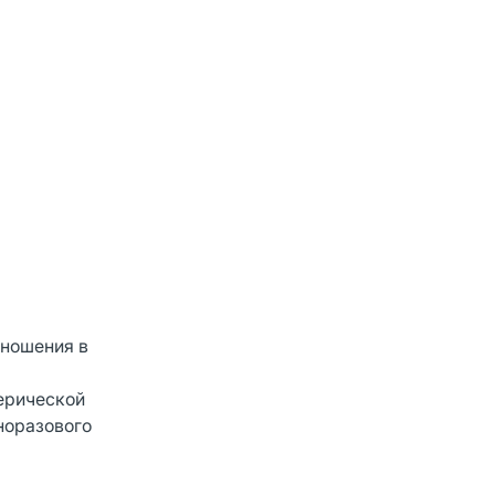
 ношения в
ферической
дноразового