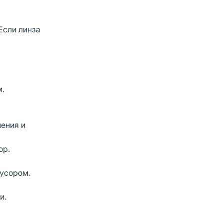
Если линза
м.
нения и
ор.
мусором.
и.