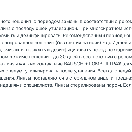
ного ношения, с периодом замены в соответствии с рек
 линз с последующей утилизацией. При многократном исп
ромыть и дезинфицировать. Рекомендованный период нош
лонгированное ношение (без снятия на ночь) - до 7 дней и
ь, очистить, промыть и дезинфицировать перед повторны
ном режиме ношении - до 30 дней в соответствии с рек
да линзы мягкие контактные BAUSCH + LOMB ULTRA® (са
 их следует утилизировать после удаления. Всегда следуй
ения. Линзы поставляются в стерильном виде, и предна
ендациями специалиста. Линзы стерилизованы паром. Есл