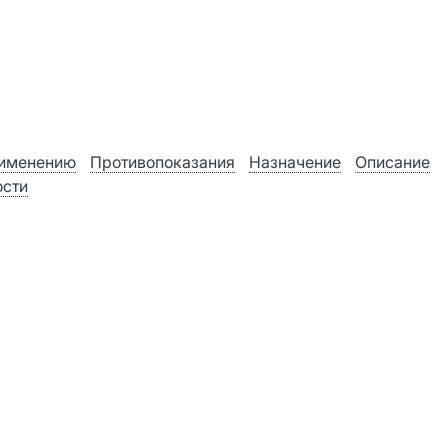
рименению
Противопоказания
Назначение
Описание
ости