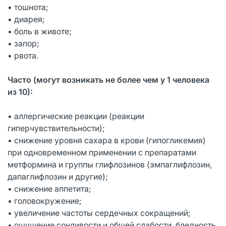
• тошнота;
• диарея;
• боль в животе;
• запор;
• рвота.
Часто (могут возникать не более чем у 1 человека
из 10):
• аллергические реакции (реакции
гиперчувствительности);
• снижение уровня сахара в крови (гипогликемия)
при одновременном применении с препаратами
метформина и группы глифлозинов (эмпаглифлозин,
дапаглифлозин и другие);
• снижение аппетита;
• головокружение;
• увеличение частоты сердечных сокращений;
• ощущение сонливости и общей слабости, бледность