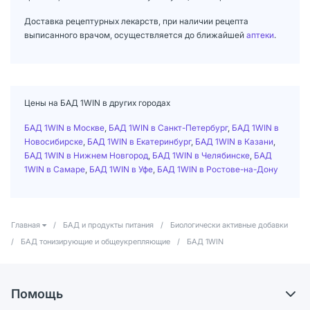
Доставка рецептурных лекарств, при наличии рецепта
выписанного врачом, осуществляется до ближайшей
аптеки
.
Цены на БАД 1WIN в других городах
БАД 1WIN в Москве
,
БАД 1WIN в Санкт-Петербург
,
БАД 1WIN в
Новосибирске
,
БАД 1WIN в Екатеринбург
,
БАД 1WIN в Казани
,
БАД 1WIN в Нижнем Новгород
,
БАД 1WIN в Челябинске
,
БАД
1WIN в Самаре
,
БАД 1WIN в Уфе
,
БАД 1WIN в Ростове-на-Дону
Главная
/
БАД и продукты питания
/
Биологически активные добавки
/
БАД тонизирующие и общеукрепляющие
/
БАД 1WIN
Помощь