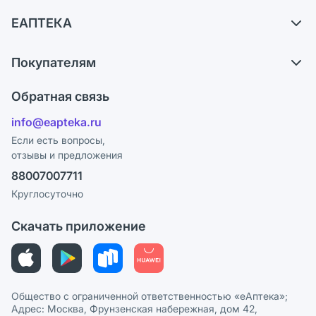
Доставка
ЕАПТЕКА
Самовывоз из аптек
О компании
Обмен и возврат
Покупателям
Карьера
Что с моим заказом?
Оплата
Поставщики
Обратная связь
Ответы на вопросы
Отзывы
Лицензия
info@eapteka.ru
Блог
Программа СберСпасибо
Реклама на сайте
Если есть вопросы,
отзывы и предложения
Политика конфиденциальности
Ваши товары на ЕАПТЕКЕ
88007007711
Пользовательское соглашение
Сотрудничество для аптек
Круглосуточно
Политика рекомендаций
СМИ о нас
Скачать приложение
Этика и соответствие
Политика в отношении обработки персональных данных
Общество с ограниченной ответственностью «еАптека»;
Адрес: Москва, Фрунзенская набережная, дом 42,