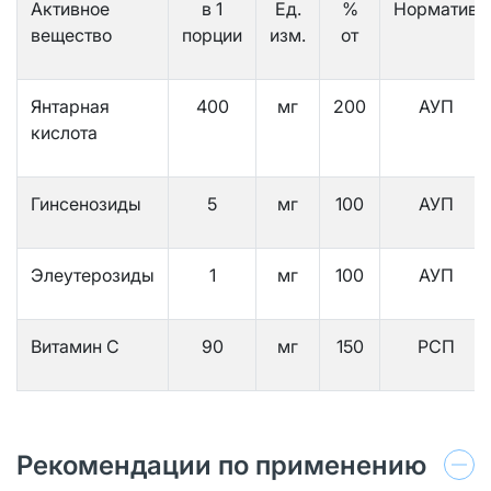
Активное
в 1
Ед.
%
Норматив
вещество
порции
изм.
от
Янтарная
400
мг
200
АУП
кислота
Гинсенозиды
5
мг
100
АУП
Элеутерозиды
1
мг
100
АУП
Витамин С
90
мг
150
РСП
Рекомендации по применению