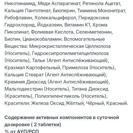
Никотинамид, Меди Аспарагинат, Ретинола Ацетат,
Кальция Пантотенат, Биоперин, Тиамина Мононитрат,
Рибофлавин, Холекальциферол, Пиридоксина
Гидрохлорид, Йодказеин, Витамин К1, Хрома
Пиколинат, Фолиевая Кислота, Селенметионин,
Биотин, Цианокобаламин. Вспомогательные
Вещества: Микрокристаллическая Целлюлоза
(Носитель), Гидроксипропилметилцеллюлоза
(Носитель), Тальк (Агент Антислёживающий),
Крахмал Картофельный, Примелоза (Носитель),
Кальция Стеарат (Агент Антислёживающий),
Кремния Диоксид (Агент Антислёживающий),
Мальтодекстрин (Носитель), Титана Диоксид
(Краситель), Полиэтиленгликоль (Носитель),
Красители: Железа Оксид Жёлтый, Чёрный, Красный.
Содержание активных компонентов в суточной
дозировке ( 2 таблетки)
% от АУП/РСП