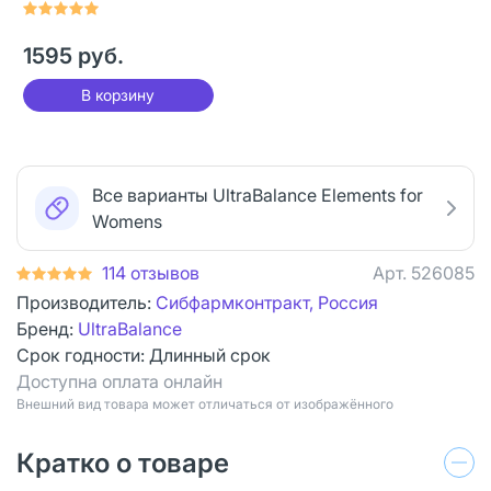
Premium Vitamins &
Minerals UltraBalance
1595 руб.
таблетки массой 950
мг 60 шт
В корзину
Все варианты UltraBalance Elements for
Womens
114 отзывов
Арт.
526085
Производитель:
Сибфармконтракт, Россия
Бренд:
UltraBalance
Срок годности:
Длинный срок
Доступна оплата онлайн
Bнешний вид товара может отличаться от изображённого
Кратко о товаре