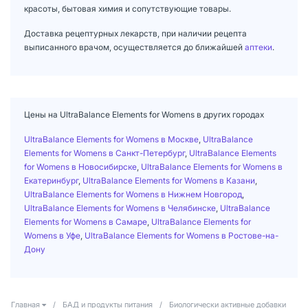
красоты, бытовая химия и сопутствующие товары.
Доставка рецептурных лекарств, при наличии рецепта
выписанного врачом, осуществляется до ближайшей
аптеки
.
Цены на UltraBalance Elements for Womens в других городах
UltraBalance Elements for Womens в Москве
,
UltraBalance
Elements for Womens в Санкт-Петербург
,
UltraBalance Elements
for Womens в Новосибирске
,
UltraBalance Elements for Womens в
Екатеринбург
,
UltraBalance Elements for Womens в Казани
,
UltraBalance Elements for Womens в Нижнем Новгород
,
UltraBalance Elements for Womens в Челябинске
,
UltraBalance
Elements for Womens в Самаре
,
UltraBalance Elements for
Womens в Уфе
,
UltraBalance Elements for Womens в Ростове-на-
Дону
Главная
/
БАД и продукты питания
/
Биологически активные добавки