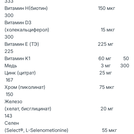
333
Витамин H(биотин) 150 мкг
300
Витамин D3
(холекальциферол) 15 мкг
300
Витамин E (ТЭ) 225 мг
225
Витамин K1 60 мг 50
Медь 3 мг 300
Цинк (цитрат) 25 мг
167
Хром (пиколинат) 75 мкг
150
Железо
(хелат, бисглицинат) 20 мг
143
Селен
(Select®, L-Selenometionine) 55 мкг