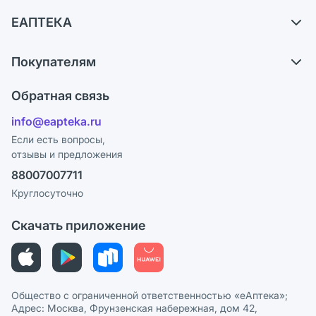
Доставка
ЕАПТЕКА
Самовывоз из аптек
О компании
Обмен и возврат
Покупателям
Карьера
Что с моим заказом?
Оплата
Поставщики
Обратная связь
Ответы на вопросы
Отзывы
Лицензия
info@eapteka.ru
Блог
Программа СберСпасибо
Реклама на сайте
Если есть вопросы,
отзывы и предложения
Политика конфиденциальности
Ваши товары на ЕАПТЕКЕ
88007007711
Пользовательское соглашение
Сотрудничество для аптек
Круглосуточно
Политика рекомендаций
СМИ о нас
Скачать приложение
Этика и соответствие
Политика в отношении обработки персональных данных
Общество с ограниченной ответственностью «еАптека»;
Адрес: Москва, Фрунзенская набережная, дом 42,