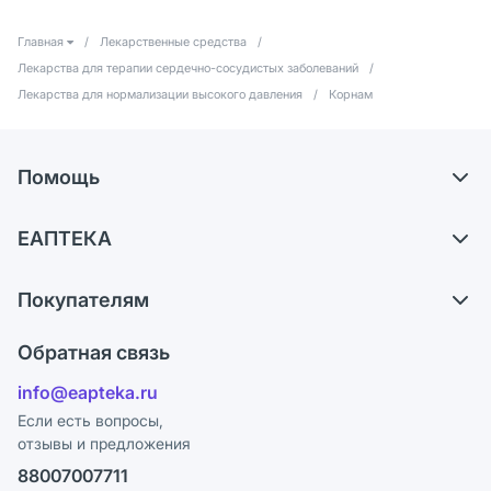
Главная
/
Лекарственные средства
/
Лекарства для терапии сердечно-сосудистых заболеваний
/
Лекарства для нормализации высокого давления
/
Корнам
Помощь
Доставка
ЕАПТЕКА
Самовывоз из аптек
О компании
Обмен и возврат
Покупателям
Карьера
Что с моим заказом?
Оплата
Поставщики
Обратная связь
Ответы на вопросы
Отзывы
Лицензия
info@eapteka.ru
Блог
Программа СберСпасибо
Реклама на сайте
Если есть вопросы,
отзывы и предложения
Политика конфиденциальности
Ваши товары на ЕАПТЕКЕ
88007007711
Пользовательское соглашение