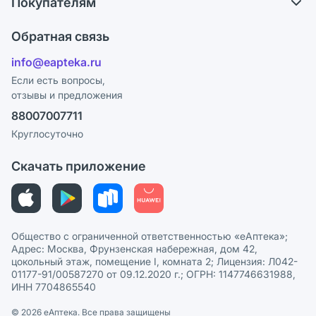
Покупателям
Карьера
Что с моим заказом?
Оплата
Поставщики
Обратная связь
Ответы на вопросы
Отзывы
Лицензия
info@eapteka.ru
Блог
Программа СберСпасибо
Реклама на сайте
Если есть вопросы,
отзывы и предложения
Политика конфиденциальности
Ваши товары на ЕАПТЕКЕ
88007007711
Пользовательское соглашение
Сотрудничество для аптек
Круглосуточно
Политика рекомендаций
СМИ о нас
Скачать приложение
Этика и соответствие
Политика в отношении обработки персональных данных
Общество с ограниченной ответственностью «еАптека»;
Адрес: Москва, Фрунзенская набережная, дом 42,
цокольный этаж, помещение I, комната 2; Лицензия: Л042-
01177-91/00587270 от 09.12.2020 г.; ОГРН: 1147746631988,
ИНН 7704865540
© 2026 eАптека. Все права защищены