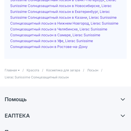
Sunissime Солнцезащитный лосьон в Новосибирске
,
Lierac
Sunissime Солнцезащитный лосьон в Екатеринбург
,
Lierac
Sunissime Солнцезащитный лосьон в Казани
,
Lierac Sunissime
Солнцезащитный лосьон в Нижнем Новгород
,
Lierac Sunissime
Солнцезащитный лосьон в Челябинске
,
Lierac Sunissime
Солнцезащитный лосьон в Самаре
,
Lierac Sunissime
Солнцезащитный лосьон в Уфе
,
Lierac Sunissime
Солнцезащитный лосьон в Ростове-на-Дону
Главная
/
Красота
/
Косметика для загара
/
Лосьон
/
Lierac Sunissime Солнцезащитный лосьон
Помощь
Доставка
ЕАПТЕКА
Самовывоз из аптек
О компании
Обмен и возврат