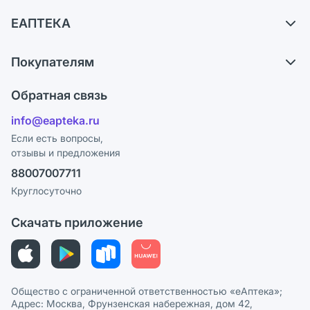
Доставка
ЕАПТЕКА
Самовывоз из аптек
О компании
Обмен и возврат
Покупателям
Карьера
Что с моим заказом?
Оплата
Поставщики
Обратная связь
Ответы на вопросы
Отзывы
Лицензия
info@eapteka.ru
Блог
Программа СберСпасибо
Реклама на сайте
Если есть вопросы,
отзывы и предложения
Политика конфиденциальности
Ваши товары на ЕАПТЕКЕ
88007007711
Пользовательское соглашение
Сотрудничество для аптек
Круглосуточно
Политика рекомендаций
СМИ о нас
Скачать приложение
Этика и соответствие
Политика в отношении обработки персональных данных
Общество с ограниченной ответственностью «еАптека»;
Адрес: Москва, Фрунзенская набережная, дом 42,