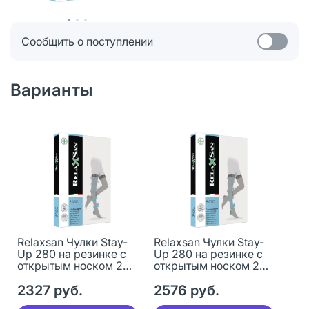
Сообщить о поступлении
Варианты
Relaxsan Чулки Stay-
Relaxsan Чулки Stay-
Up 280 на резинке с
Up 280 на резинке с
открытым носком 2
открытым носком 2
кл комп р.4 светло-
кл комп р.5 светло-
телесный 1 уп
2327 руб.
телесный 1 уп
2576 руб.