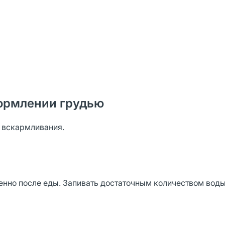
ормлении грудью
о вскармливания.
енно после еды. Запивать достаточным количеством вод