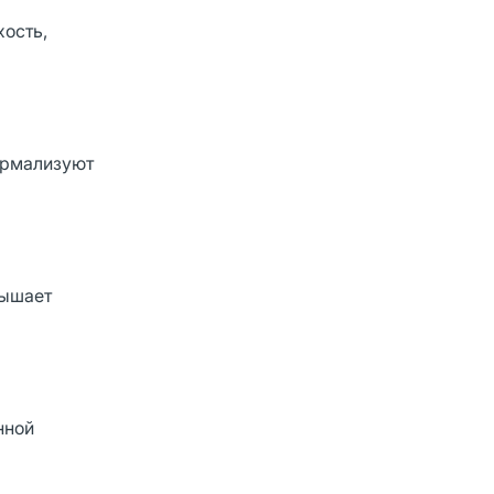
хость,
ормализуют
вышает
нной