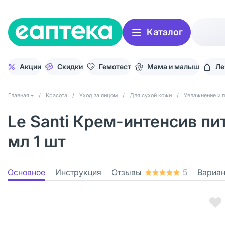
Каталог
Акции
Скидки
Гемотест
Мама и малыш
Ле
Главная
/
Красота
/
Уход за лицом
/
Для сухой кожи
/
Увлажнение и п
Le Santi Крем-интенсив пи
мл 1 шт
Основное
Инструкция
Отзывы
5
Вариа