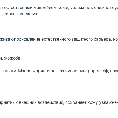
ет естественный микробиом кожи, увлажняет, снижает су
рессивных внешних.
живают обновление естественного защитного барьера, н
и, жожоба)
рю влаги. Масло моринги разглаживает микрорельеф, по
оприятных внешних воздействий, сохраняет кожу увлажнё