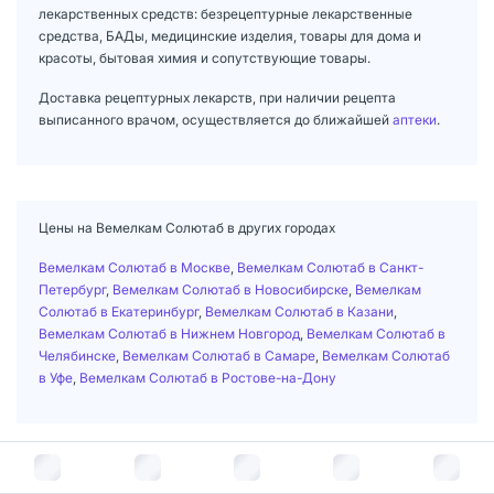
лекарственных средств: безрецептурные лекарственные
средства, БАДы, медицинские изделия, товары для дома и
красоты, бытовая химия и сопутствующие товары.
Доставка рецептурных лекарств, при наличии рецепта
выписанного врачом, осуществляется до ближайшей
аптеки
.
Цены на Вемелкам Солютаб в других городах
Вемелкам Солютаб в Москве
,
Вемелкам Солютаб в Санкт-
Петербург
,
Вемелкам Солютаб в Новосибирске
,
Вемелкам
Солютаб в Екатеринбург
,
Вемелкам Солютаб в Казани
,
Вемелкам Солютаб в Нижнем Новгород
,
Вемелкам Солютаб в
Челябинске
,
Вемелкам Солютаб в Самаре
,
Вемелкам Солютаб
в Уфе
,
Вемелкам Солютаб в Ростове-на-Дону
Главная
/
Зоотовары
/
Ветаптека
/
Противовоспалительные препараты
/
Вемелкам Солютаб