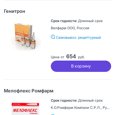
Генитрон
Длинный срок
Велфарм ООО, Россия
Самовывоз: рецептурный
654
Цена от
руб.
В корзину
Мелофлекс Ромфарм
Длинный срок
К.О.Ромфарм Компани С.Р.Л., Румыния