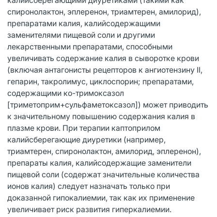
спиронолактон, эплеренон, триамтерен, амилорид),
препаратами калия, калийсодержащими
заменителями пищевой соли и другими
лекарственными препаратами, способными
увеличивать содержание калия в сыворотке крови
(включая антагонисты рецепторов к ангиотензину II,
гепарин, такролимус, циклоспорин; препаратами,
содержащими ко-тримоксазол
[триметоприм+сульфаметоксазол]) может приводить
к значительному повышению содержания калия в
плазме крови. При терапии каптоприлом
калийсберегающие диуретики (например,
триамтерен, спиронолактон, амилорид, эплеренон),
препараты калия, калийсодержащие заменители
пищевой соли (содержат значительные количества
ионов калия) следует назначать только при
доказанной гипокалиемии, так как их применение
увеличивает риск развития гиперкалиемии.