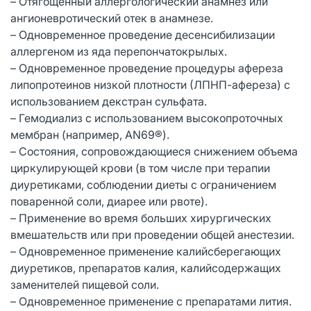
– Отягощенный аллергологический анамнез или
ангионевротический отек в анамнезе.
– Одновременное проведение десенсибилизации
аллергеном из яда перепончатокрылых.
– Одновременное проведение процедуры афереза
липопротеинов низкой плотности (ЛПНП-афереза) с
использованием декстран сульфата.
– Гемодиализ с использованием высокопроточных
мембран (например, AN69®).
– Состояния, сопровождающиеся снижением объема
циркулирующей крови (в том числе при терапии
диуретиками, соблюдении диеты с ограничением
поваренной соли, диарее или рвоте).
– Применение во время больших хирургических
вмешательств или при проведении общей анестезии.
– Одновременное применение калийсберегающих
диуретиков, препаратов калия, калийсодержащих
заменителей пищевой соли.
– Одновременное применение с препаратами лития.