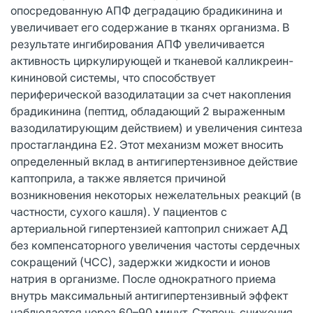
опосредованную АПФ деградацию брадикинина и
увеличивает его содержание в тканях организма. В
результате ингибирования АПФ увеличивается
активность циркулирующей и тканевой калликреин-
кининовой системы, что способствует
периферической вазодилатации за счет накопления
брадикинина (пептид, обладающий 2 выраженным
вазодилатирующим действием) и увеличения синтеза
простагландина Е2. Этот механизм может вносить
определенный вклад в антигипертензивное действие
каптоприла, а также является причиной
возникновения некоторых нежелательных реакций (в
частности, сухого кашля). У пациентов с
артериальной гипертензией каптоприл снижает АД
без компенсаторного увеличения частоты сердечных
сокращений (ЧСС), задержки жидкости и ионов
натрия в организме. После однократного приема
внутрь максимальный антигипертензивный эффект
наблюдается через 60–90 минут. Степень снижения