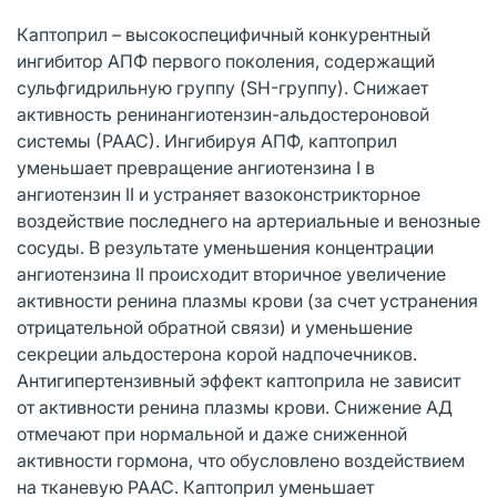
Каптоприл – высокоспецифичный конкурентный
ингибитор АПФ первого поколения, содержащий
сульфгидрильную группу (SH-группу). Снижает
активность ренинангиотензин-альдостероновой
системы (РААС). Ингибируя АПФ, каптоприл
уменьшает превращение ангиотензина I в
ангиотензин II и устраняет вазоконстрикторное
воздействие последнего на артериальные и венозные
сосуды. В результате уменьшения концентрации
ангиотензина II происходит вторичное увеличение
активности ренина плазмы крови (за счет устранения
отрицательной обратной связи) и уменьшение
секреции альдостерона корой надпочечников.
Антигипертензивный эффект каптоприла не зависит
от активности ренина плазмы крови. Снижение АД
отмечают при нормальной и даже сниженной
активности гормона, что обусловлено воздействием
на тканевую РААС. Каптоприл уменьшает