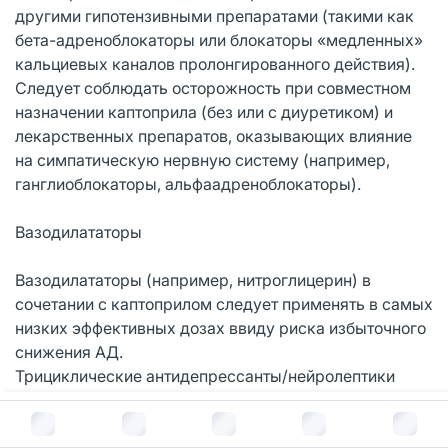
другими гипотензивными препаратами (такими как
бета-адреноблокаторы или блокаторы «медленных»
кальциевых каналов пролонгированного действия).
Следует соблюдать осторожность при совместном
назначении каптоприла (без или с диуретиком) и
лекарственных препаратов, оказывающих влияние
на симпатическую нервную систему (например,
ганглиоблокаторы, альфаадреноблокаторы).
Вазодилататоры
Вазодилататоры (например, нитроглицерин) в
сочетании с каптоприлом следует применять в самых
низких эффективных дозах ввиду риска избыточного
снижения АД.
Трициклические антидепрессанты/нейролептики
Возможно усиление антигипертензивного действия
В корзину за
149
руб.
ингибиторов АПФ (дальнейшее
снижение АД при одновременном применении) и