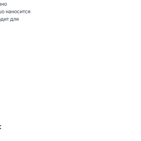
вно
шо наносится
одит для
: