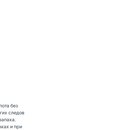
пота без
угих следов
запаха.
зках и при