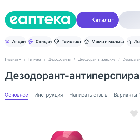
Каталог
Акции
Скидки
Гемотест
Мама и малыш
Ле
Главная
/
Гигиена
/
Дезодоранты
/
Дезодоранты женские
/
Deonica а
Дезодорант-антиперспирант
Основное
Инструкция
Написать отзыв
Варианты