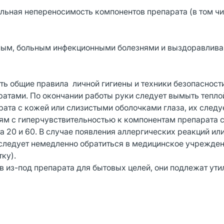
ьная непереносимость компонентов препарата (в том чи
нным, больным инфекционными болезнями и выздоравли
ть общие правила личной гигиены и техники безопасности
атами. По окончании работы руки следует вымыть тепло
ата с кожей или слизистыми оболочками глаза, их следу
м с гиперчувствительностью к компонентам препарата 
 20 и 60. В случае появления аллергических реакций ил
 следует немедленно обратиться в медицинское учрежден
ку).
 из-под препарата для бытовых целей, они подлежат ути