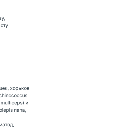
зу,
лоту
шек, хорьков
Echinococcus
 multiceps) и
olepis папа,
матод,