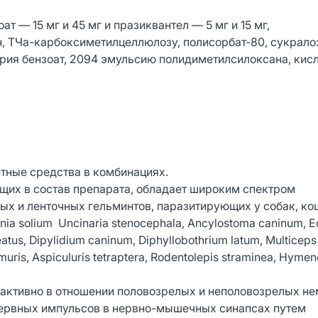
т — 15 мг и 45 мг и празиквантел — 5 мг и 15 мг,
н, ТЧа-карбоксиметилцеллюлозу, полисорбат-80, сукрало
атрия бензоат, 2094 эмульсию полидиметилсилоксана, кис
нтные средства в комбинациях.
щих в состав препарата, обладает широким спектром
лых и ленточных гельминтов, паразитирующих у собак, ко
aenia solium Uncinaria stenocephala, Ancylostoma caninum, 
eatus, Dipylidium caninum, Diphyllobothrium latum, Multiceps
ris, Aspiculuris tetraptera, Rodentolepis straminea, Hymen
активно в отношении половозрелых и неполовозрелых не
нервных импульсов в нервно-мышечных синапсах путем