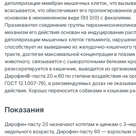
деполяризации мембран мышечных клеток, что вызыва
всасывается, что обеспечивает его пролонгированное д
основном в неизмененном виде (93 0/0) с фекалиями.
Празиквантел соединение группы пиразинизохинолинов
механизм его действия основан на индуцировании рас
деполяризации мышечных клеток гельминта, нарушении 
способствует их выведению из желудочно-кишечного 
тракте, достигая максимальной концентрации в плазме 
животного; связывается с сывороточными белками кров
реэкскретируется в кишечник, выводится из организма
Дирофен©-паста 20 и 60 по степени воздействия на ор
ГОСТ 12.1.007-76), в рекомендуемых дозах не оказыва
действия. Хорошо переносится собаками и кошками ра
Показания
Дирофен-пасту 20 назначают котятам и щенкам с 3-нед
недельного возраста, Дирофен-пасту 60 — взрослым с