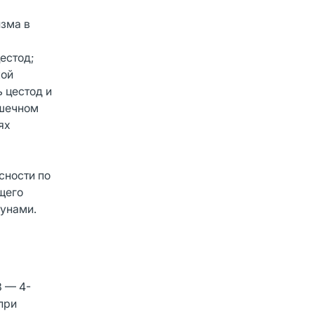
изма в
естод;
кой
 цестод и
ишечном
ях
сности по
щего
зунами.
3 — 4-
при