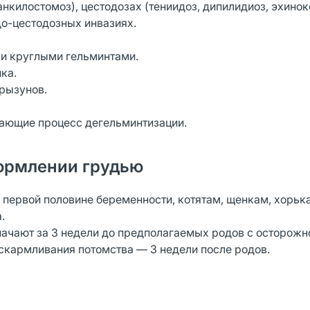
анкилостомоз), цестодозах (тениидоз, дипилидиоз, эхинок
о-цестодозных инвазиях.
 и круглыми гельминтами.
ка.
грызунов.
чающие процесс дегельминтизации.
ормлении грудью
 первой половине беременности, котятам, щенкам, хорьк
а.
чают за З недели до предполагаемых родов с осторожн
скармливания потомства — З недели после родов.