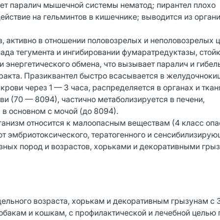
ет паралич мышечной системы нематод; пирантел плохо
ействие на гельминтов в кишечнике; выводится из орган
, активно в отношении половозрелых и неполовозрелых ц
пада тегумента и ингибировании фумаратредуктазы, стой
энергетического обмена, что вызывает паралич и гибель
тракта. Празиквантел быстро всасывается в желудочнок
крови через 1 — З часа, распределяется в органах и ткан
и (70 — 8094), частично метаболизируется в печени,
 в основном с мочой (до 8094).
ганизм относится к малоопасным веществам (4 класс опа
ют эмбриотоксического, тератогенного и сенсибилизирую
зных пород и возрастов, хорьками и декоративными гры
ельного возраста, хорькам и декоративным грызунам с 
обакам и кошкам, с профилактической и лечебной целью 