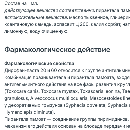
Состав на 1 мл.
действующее
вещество соответственно:
пирантела памоа
вспомогательные вещества:
масло тыквенное, глицери
ксантановую камедь, аспасвит Ц 200, калия сорбат, н
лимонную, воду очищенную.
Фармакологическое действие
Фармакологические свойства
Дирофен-паста 20 и 60 относится к группе антигельми
Комбинация празиквантела и пирантела памоата, входя
антигельминтного действия на все фазы развития круг
(Toxocara canis, Toxocara mystax, Toxascaris leonina, T
granulosus, Alveococcus multilocularis, Mesocestoides lin
у декоративных грызунов (Syphacia obvelata, Syphacia mu
Hymenolepis diminuta).
Пирантела памоат — соединение группы пиримидинов, 
механизм его действия основан на блокаде передачи 