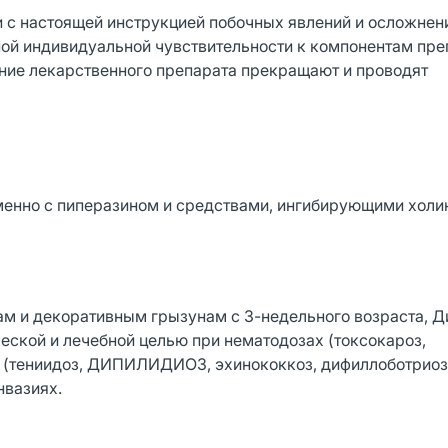
 с настоящей инструкцией побочных явлений и осложнен
ной индивидуальной чувствительности к компонентам пре
ние лекарственного препарата прекращают и проводят
менно с пиперазином и средствами, ингибирующими холи
ам и декоративным грызунам с 3-недельного возраста, 
еской и лечебной целью при нематодозах (токсокароз,
ах (тениидоз, ДИПИЛИДИОЗ, эхинококкоз, дифиллоботриоз
нвазиях.