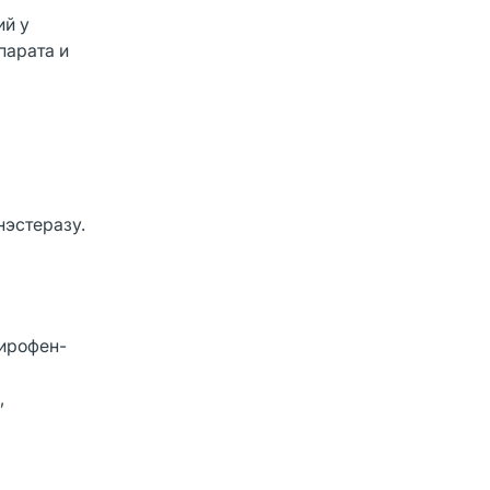
ий у
парата и
нэстеразу.
Дирофен-
,