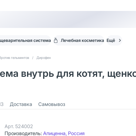
щеварительная система
Лечебная косметика
Ещё
Против гельминтов
/
Дирофен
ма внутрь для котят, щенко
13
Доставка
Самовывоз
Арт.
524002
Производитель:
Апиценна, Россия