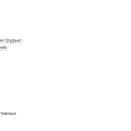
ии грудью
ние
ативных