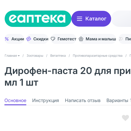
Каталог
Акции
Скидки
Гемотест
Мама и малыш
Пи
Главная
/
Зоотовары
/
Ветаптека
/
Противопаразитарные средства
/
Дирофен-паста 20 для прие
мл 1 шт
Основное
Инструкция
Написать отзыв
Варианты