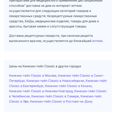
препаратами для медицинского применения дистанционным
способом" доставка на дом из интернет-аптеки
осуществляется для следующих категорий товаров и
лекарственных средств: безрецептурные лекарственные
средства, БАДы, медицинские изделия, товары для дома и
красоты, бытовая химия и сопутствующие товары.
Доставка рецептурных лекарств, при наличии рецепта
выписанного врачом, осуществляется до ближайшей
аптеки
.
Цены на Кинезио-тейп Classic в других городах
Кинезио-тейп Classic в Москве
,
Кинезио-тейп Classic в Санкт-
Петербург
,
Кинезио-тейп Classic в Новосибирске
,
Кинезио-тейп
Classic в Екатеринбург
,
Кинезио-тейп Classic в Казани
,
Кинезио-тейп Classic в Нижнем Новгород
,
Кинезио-тейп Classic
в Челябинске
,
Кинезио-тейп Classic в Самаре
,
Кинезио-тейп
Classic в Уфе
,
Кинезио-тейп Classic в Ростове-на-Дону