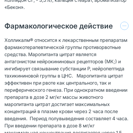
«Бекон».
Фармакологическое действие
Холликалм® относится к лекарственным препаратам
фармакотерапевтической группы противорвотные
средства. Маропитанта цитрат является
антагонистом нейрокининовых рецепторов (МК;) и
ингибирует связывание субстанции Р, нейропептида
тахикининовой группы в ЦНС. Маропитанта цитрат
эффективен при рвоте как центрального, так и
периферического генеза. При однократном введении
препарата в дозе 2 мг/кг массы животного
маропитанта цитрат достигает максимальных
концентраций в плазме крови через 2 часа после
введения. Период полувыведения составляет 4 часа.
При введении препарата в дозе 8 мг/кг
максимальная концентрация достигается через 1,5