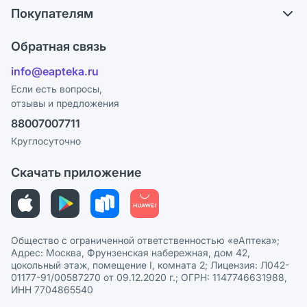
Обмен и возврат
Покупателям
Карьера
Что с моим заказом?
Оплата
Поставщики
Обратная связь
Ответы на вопросы
Отзывы
Лицензия
info@eapteka.ru
Блог
Программа СберСпасибо
Реклама на сайте
Если есть вопросы,
отзывы и предложения
Политика конфиденциальности
Ваши товары на ЕАПТЕКЕ
88007007711
Пользовательское соглашение
Сотрудничество для аптек
Круглосуточно
Политика рекомендаций
СМИ о нас
Скачать приложение
Этика и соответствие
Политика в отношении обработки персональных данных
Общество с ограниченной ответственностью «еАптека»;
Адрес: Москва, Фрунзенская набережная, дом 42,
цокольный этаж, помещение I, комната 2; Лицензия: Л042-
01177-91/00587270 от 09.12.2020 г.; ОГРН: 1147746631988,
ИНН 7704865540