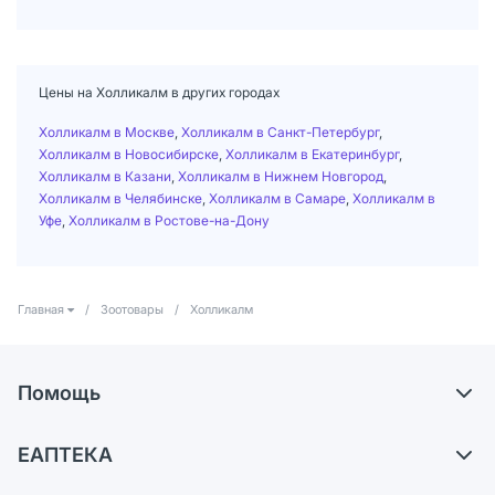
Цены на Холликалм в других городах
Холликалм в Москве
,
Холликалм в Санкт-Петербург
,
Холликалм в Новосибирске
,
Холликалм в Екатеринбург
,
Холликалм в Казани
,
Холликалм в Нижнем Новгород
,
Холликалм в Челябинске
,
Холликалм в Самаре
,
Холликалм в
Уфе
,
Холликалм в Ростове-на-Дону
Главная
/
Зоотовары
/
Холликалм
Помощь
Доставка
ЕАПТЕКА
Самовывоз из аптек
О компании