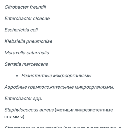
Citrobacter
freundii
Enterobacter
cloacae
Escherichia coli
Klebsiella pneumoniae
Moraxella catarrhalis
Serratia
marcescens
Резистентные микроорганизмы
Аэробные грамположительные микроорганизмы:
Enterobacter
spp
.
Staphylococcus
aureus
(метициллинрезистентные
штаммы)
Streptococcus
pneumoniae
(пенициллинрезистентные