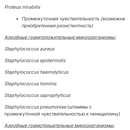
Proteus mirabilis
Промежуточная чувствительность (возможна
приобретенная резистентность)
Аэробные грамположительные микроорганизмы:
Staphylococcus
aureus
Staphylococcus
epidermidis
Staphylococcus haemolyticus
Staphylococcus hominis
Staphylococcus saprophyticus
Staphylococcus
pneumoniae
(штаммы с
промежуточной чувствительностью к пенициллину)
Аэробные грамотрицательные микроорганизмы: