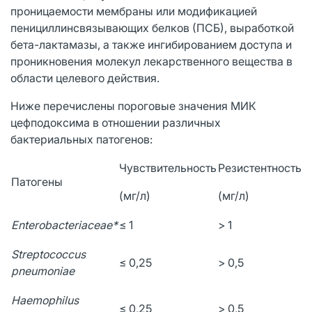
проницаемости мембраны или модификацией
пенициллинсвязывающих белков (ПСБ), выработкой
бета-лактамазы, а также ингибированием доступа и
проникновения молекул лекарственного вещества в
области целевого действия.
Ниже перечислены пороговые значения МИК
цефподоксима в отношении различных
бактериальных патогенов:
Чувствительность
Резистентность
Патогены
(мг/л)
(мг/л)
Enterobacteriaceae*
≤ 1
> 1
Streptococcus
≤ 0,25
> 0,5
pneumoniae
Haemophilus
≤ 0,25
> 0,5