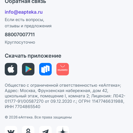
Обратная связь
Ответы на вопросы
Отзывы
Лицензия
info@eapteka.ru
Блог
Программа СберСпасибо
Реклама на сайте
Если есть вопросы,
отзывы и предложения
Политика конфиденциальности
Ваши товары на ЕАПТЕКЕ
88007007711
Пользовательское соглашение
Сотрудничество для аптек
Круглосуточно
Политика рекомендаций
СМИ о нас
Скачать приложение
Этика и соответствие
Политика в отношении обработки персональных данных
Общество с ограниченной ответственностью «еАптека»;
Адрес: Москва, Фрунзенская набережная, дом 42,
цокольный этаж, помещение I, комната 2; Лицензия: Л042-
01177-91/00587270 от 09.12.2020 г.; ОГРН: 1147746631988,
ИНН 7704865540
© 2026 eАптека. Все права защищены