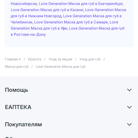
Новосибирске
,
Love Generation Маска для губ в Екатеринбург
,
Love Generation Маска для губ в Казани
,
Love Generation Маска
для губ в Нижнем Новгород
,
Love Generation Маска для губ в
Челябинске
,
Love Generation Маска для губ в Самаре
,
Love
Generation Маска для губ в Уфе
,
Love Generation Маска для губ
в Ростове-на-Дону
Главная
/
Красота
/
Уход за лицом
/
Уход для губ
/
Маски для губ
/
Love Generation Маска для губ
Помощь
Доставка
ЕАПТЕКА
Самовывоз из аптек
О компании
Обмен и возврат
Покупателям
Карьера
Что с моим заказом?
Оплата
Поставщики