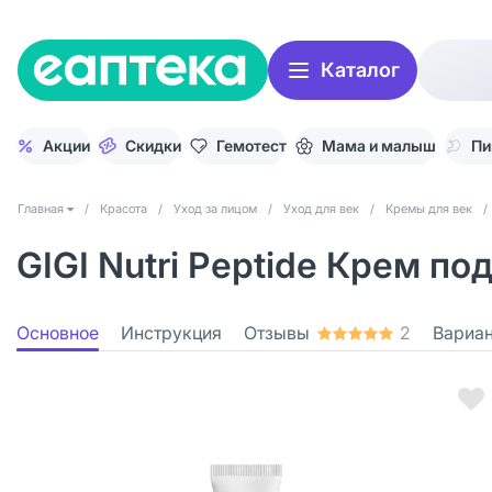
Каталог
Акции
Скидки
Гемотест
Мама и малыш
Пи
Главная
/
Красота
/
Уход за лицом
/
Уход для век
/
Кремы для век
/
GIGI Nutri Peptide Крем п
Основное
Инструкция
Отзывы
2
Вариа