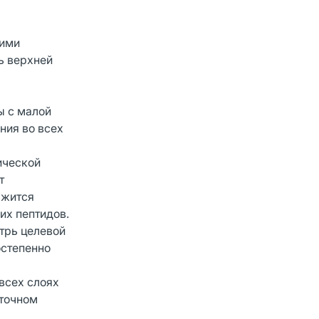
щими
ь верхней
ы с малой
ния во всех
ической
т
ржится
их пептидов.
трь целевой
остепенно
всех слоях
еточном