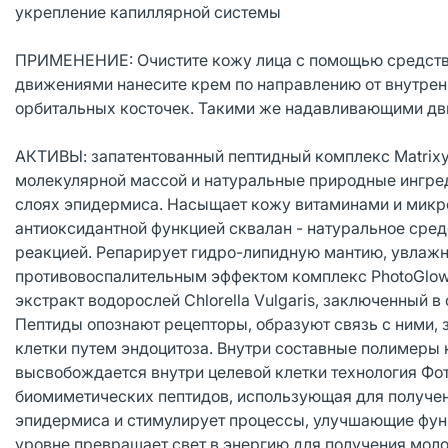
укрепление капиллярной системы
ПРИМЕНЕНИЕ: Очистите кожу лица с помощью средств
движениями нанесите крем по направлению от внутренн
орбитальных косточек. Такими же надавливающими дв
АКТИВЫ: запатентованный пептидный комплекс Matrixy
молекулярной массой и натуральные природные ингред
слоях эпидермиса. Насыщает кожу витаминами и микр
антиоксидантной функцией сквалан - натуральное сре
реакцией. Репарирует гидро-липидную мантию, увлажня
противовоспалительным эффектом комплекс PhotoGlow 
экстракт водорослей Chlorella Vulgaris, заключенный
Пептиды опознают рецепторы, образуют связь с ними,
клетки путем эндоцитоза. Внутри составные полимеры
высвобождается внутри целевой клетки технология Фо
биомиметических пептидов, использующая для получени
эпидермиса и стимулирует процессы, улучшающие функ
уровне превращает свет в энергию для получения мол