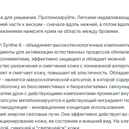
а для умывания. Протонизируйте. Легкими надавливаю
ей части к вискам - сначала вдоль нижней, а потом вдол
ижениями нанесите крем на область между бровями.
l Synthe 6 - объединяет высокотехнологичные компонент
иенты для активизации естественных процессов обновле
оэлементами, эффективно защищает и обладает можной
дство увлажнения и смягчения кожи с пониженной аллерг
ет и смягчает кожу, повышает её эластичность. Обладае
- является макроскопической капсулой, в которой соде
 в оболочку из биосовместимых и биоразлагаемых связующ
 затем дрон с действующими компонентами проникает вну
 капсулы метаболизируются и действующий ингредиент п
томодуляция - инновационная концепция использования
я энергии световые лучи. Она эффективно действует во 
ционирование кожи, ее состояние и внешний вид. На кл
одой, сияющей и "светящейся" кожи