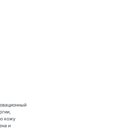
новационный
ргии,
ую кожу
ена и