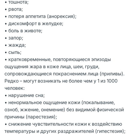
• тошнота;
• рвота;
• потеря аппетита (анорексия);
• дискомфорт в желудке;
• боль в животе;
• запор;
• жажда;
• сыпь;
• кратковременные, повторяющиеся эпизоды
ощущения жара в коже лица, шеи, груди,
сопровождающиеся покраснением лица (приливы).
Редко – могут возникать не более чем у 1 из 1000
человек:
• нарушение сна;
• ненормальное ощущение кожи (покалывание,
озноб, жжение, онемение) без видимой физической
причины (парестезия);
• снижение чувствительности кожи к воздействию
температуры и других раздражителей (гипестезия);