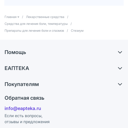
Главная
/
Лекарственные средства
/
Средства для лечения боли, температуры
/
Препараты для лечения боли и спазмов
/
Стезиум
Помощь
Доставка
ЕАПТЕКА
Самовывоз из аптек
О компании
Обмен и возврат
Покупателям
Карьера
Что с моим заказом?
Оплата
Поставщики
Обратная связь
Ответы на вопросы
Отзывы
Лицензия
info@eapteka.ru
Блог
Программа СберСпасибо
Реклама на сайте
Если есть вопросы,
отзывы и предложения
Политика конфиденциальности
Ваши товары на ЕАПТЕКЕ