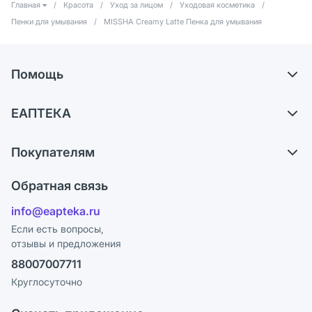
Главная
/
Красота
/
Уход за лицом
/
Уходовая косметика
/
Пенки для умывания
/
MISSHA Creamy Latte Пенка для умывания
Помощь
Доставка
ЕАПТЕКА
Самовывоз из аптек
О компании
Обмен и возврат
Покупателям
Карьера
Что с моим заказом?
Оплата
Поставщики
Обратная связь
Ответы на вопросы
Отзывы
Лицензия
info@eapteka.ru
Блог
Программа СберСпасибо
Реклама на сайте
Если есть вопросы,
отзывы и предложения
Политика конфиденциальности
Ваши товары на ЕАПТЕКЕ
88007007711
Пользовательское соглашение
Сотрудничество для аптек
Круглосуточно
Политика рекомендаций
СМИ о нас