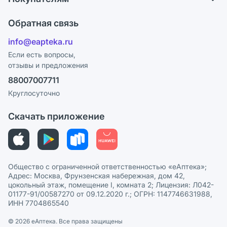
Карьера
Что с моим заказом?
Оплата
Поставщики
Обратная связь
Ответы на вопросы
Отзывы
Лицензия
info@eapteka.ru
Блог
Программа СберСпасибо
Реклама на сайте
Если есть вопросы,
отзывы и предложения
Политика конфиденциальности
Ваши товары на ЕАПТЕКЕ
88007007711
Пользовательское соглашение
Сотрудничество для аптек
Круглосуточно
Политика рекомендаций
СМИ о нас
Скачать приложение
Этика и соответствие
Политика в отношении обработки персональных данных
Общество с ограниченной ответственностью «еАптека»;
Адрес: Москва, Фрунзенская набережная, дом 42,
цокольный этаж, помещение I, комната 2; Лицензия: Л042-
01177-91/00587270 от 09.12.2020 г.; ОГРН: 1147746631988,
ИНН 7704865540
© 2026 eАптека. Все права защищены