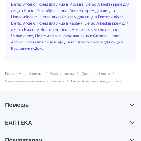
Lierac Arkeskin крем для лица в Москве
,
Lierac Arkeskin крем для
лица в Санкт-Петербург
,
Lierac Arkeskin крем для лица в
Новосибирске
,
Lierac Arkeskin крем для лица в Екатеринбург
,
Lierac Arkeskin крем для лица в Казани
,
Lierac Arkeskin крем для
лица в Нижнем Новгород
,
Lierac Arkeskin крем для лица в
Челябинске
,
Lierac Arkeskin крем для лица в Самаре
,
Lierac
Arkeskin крем для лица в Уфе
,
Lierac Arkeskin крем для лица в
Ростове-на-Дону
Главная
/
Красота
/
Уход за лицом
/
Для зрелой кожи
/
Увлажнение и питание зрелой кожи
/
Lierac Arkeskin крем для лица
Помощь
Доставка
ЕАПТЕКА
Самовывоз из аптек
О компании
Обмен и возврат
Покупателям