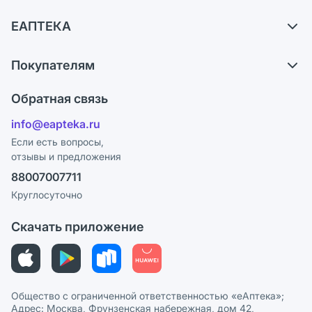
Доставка
ЕАПТЕКА
Самовывоз из аптек
О компании
Обмен и возврат
Покупателям
Карьера
Что с моим заказом?
Оплата
Поставщики
Обратная связь
Ответы на вопросы
Отзывы
Лицензия
info@eapteka.ru
Блог
Программа СберСпасибо
Реклама на сайте
Если есть вопросы,
отзывы и предложения
Политика конфиденциальности
Ваши товары на ЕАПТЕКЕ
88007007711
Пользовательское соглашение
Сотрудничество для аптек
Круглосуточно
Политика рекомендаций
СМИ о нас
Скачать приложение
Этика и соответствие
Политика в отношении обработки персональных данных
Общество с ограниченной ответственностью «еАптека»;
Адрес: Москва, Фрунзенская набережная, дом 42,