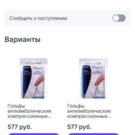
Сообщить о поступлении
Варианты
Гольфы
Гольфы
антиэмболические
антиэмболические
компрессионные
компрессионные
Интекс Elegans класс
Интекс Elegans класс
компрессии 1 р XL
577 руб.
компрессии 1 р L
577 руб.
белые 1 пара
белые 1 пара