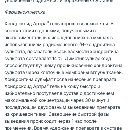
увеличению подвижности пораженных суставов.
Фармакокинетика
®
Хондроксид Артра
гель хорошо всасывается. В
соответствии с данными, полученными в
экспериментальных исследованиях на мышах с
3
использованием радиомеченого
Н-хондроитина
сульфата, показатель всасываемости хондроитина
сульфата составляет 14 %. Диметилсульфоксид
способствует лучшему проникновению хондроитина
сульфата через клеточные мембраны вглубь тканей.
Хондроитина сульфат после нанесения препарата
®
Хондроксид Артра
гель на кожу быстро и
избирательно поступает в сустав с достижением
максимальной концентрации через 30 минут и
последующим двухфазным выведением препарата
из хрящевой ткани. Завершение быстрой фазы
выведения происходит через 1 час после
применения. Время удержания препарата в суставе