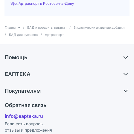
Уфе
,
Артраспорт в Ростове-на-Дону
Главная
/
БАД и продукты питания
/
Биологически активные добавки
/
БАД для суставов
/
Артраспорт
Помощь
Доставка
ЕАПТЕКА
Самовывоз из аптек
О компании
Обмен и возврат
Покупателям
Карьера
Что с моим заказом?
Оплата
Поставщики
Обратная связь
Ответы на вопросы
Отзывы
Лицензия
info@eapteka.ru
Блог
Программа СберСпасибо
Реклама на сайте
Если есть вопросы,
отзывы и предложения
Политика конфиденциальности
Ваши товары на ЕАПТЕКЕ