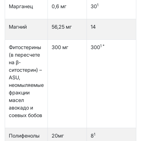
1
Марганец
0,6 мг
30
Магний
56,25 мг
14
1 *
Фитостерины
300 мг
300
(в пересчете
на β-
ситостерин) –
ASU,
неомыляемые
фракции
масел
авокадо и
соевых бобов
1
Полифенолы
20мг
8