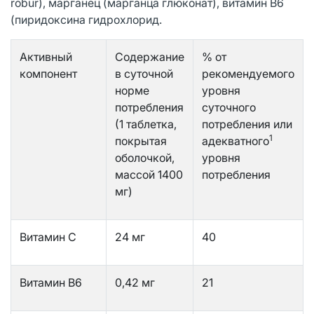
robur), марганец (марганца глюконат), витамин В6
(пиридоксина гидрохлорид.
Активный
Содержание
% от
компонент
в суточной
рекомендуемого
норме
уровня
потребления
суточного
(1 таблетка,
потребления или
1
покрытая
адекватного
оболочкой,
уровня
массой 1400
потребления
мг)
Витамин С
24 мг
40
Витамин B6
0,42 мг
21