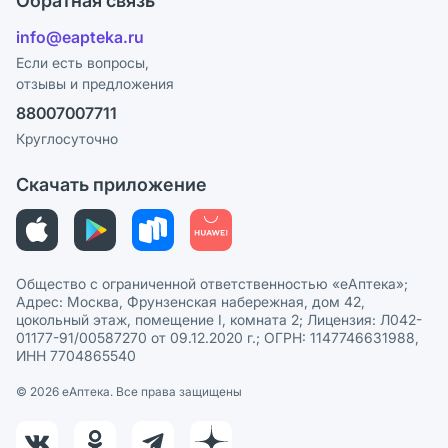
Обратная связь
Ответы на вопросы
Отзывы
Лицензия
info@eapteka.ru
Блог
Программа СберСпасибо
Реклама на сайте
Если есть вопросы,
отзывы и предложения
Политика конфиденциальности
Ваши товары на ЕАПТЕКЕ
88007007711
Пользовательское соглашение
Сотрудничество для аптек
Круглосуточно
Политика рекомендаций
СМИ о нас
Скачать приложение
Этика и соответствие
Политика в отношении обработки персональных данных
Общество с ограниченной ответственностью «еАптека»;
Адрес: Москва, Фрунзенская набережная, дом 42,
цокольный этаж, помещение I, комната 2; Лицензия: Л042-
01177-91/00587270 от 09.12.2020 г.; ОГРН: 1147746631988,
ИНН 7704865540
© 2026 eАптека. Все права защищены