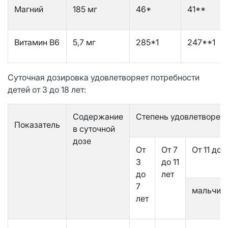
Магний
185 мг
46*
41**
Витамин В6
5,7 мг
285*1
247**1
Суточная дозировка удовлетворяет потребности
детей от 3 до 18 лет:
Содержание
Степень удовлетворени
Показатель
в суточной
дозе
От
От 7
От 11 до 
3
до 11
до
лет
7
мальчик
лет