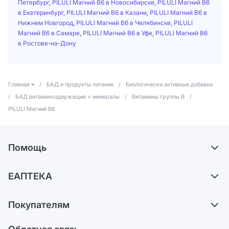
Петербург
,
PILULI Магний В6 в Новосибирске
,
PILULI Магний В6
в Екатеринбург
,
PILULI Магний В6 в Казани
,
PILULI Магний В6 в
Нижнем Новгород
,
PILULI Магний В6 в Челябинске
,
PILULI
Магний В6 в Самаре
,
PILULI Магний В6 в Уфе
,
PILULI Магний В6
в Ростове-на-Дону
Главная
/
БАД и продукты питания
/
Биологически активные добавки
/
БАД витаминсодержащие + минералы
/
Витамины группы В
/
PILULI Магний В6
Помощь
Доставка
ЕАПТЕКА
Самовывоз из аптек
О компании
Обмен и возврат
Покупателям
Карьера
Что с моим заказом?
Оплата
Поставщики