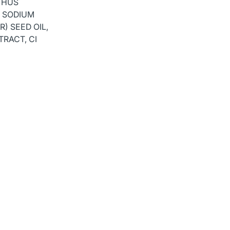
THUS
 SODIUM
) SEED OIL,
RACT, CI