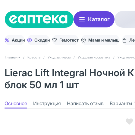
Каталог
Акции
Скидки
Гемотест
Мама и малыш
Ле
Главная
/
Красота
/
Уход за лицом
/
Уходовая косметика
/
Уход ночн
Lierac Lift Integral Ночн
блок 50 мл 1 шт
Основное
Инструкция
Написать отзыв
Варианты