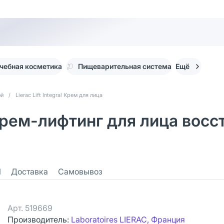
чебная косметика
Пищеварительная система
Ещё
ой
/
Lierac Lift Integral Крем для лица
ой Крем-лифтинг для лица в
1
Доставка
Самовывоз
Арт.
519669
Производитель:
Laboratoires LIERAC, Франция