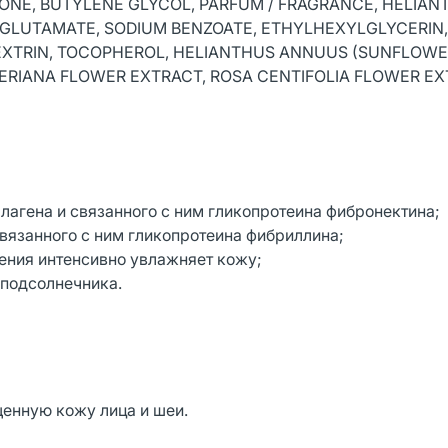
ONE, BUTYLENE GLYCOL, PARFUM / FRAGRANCE, HELIAN
GLUTAMATE, SODIUM BENZOATE, ETHYLHEXYLGLYCERIN,
XTRIN, TOCOPHEROL, HELIANTHUS ANNUUS (SUNFLOWER
ERIANA FLOWER EXTRACT, ROSA CENTIFOLIA FLOWER EXT
лагена и связанного с ним гликопротеина фибронектина;
связанного с ним гликопротеина фибриллина;
ения интенсивно увлажняет кожу;
 подсолнечника.
щенную кожу лица и шеи.