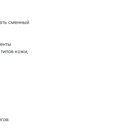
пать сменный
менты
 типов кожи,
гов.