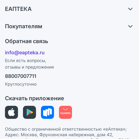
Доставка
ЕАПТЕКА
Самовывоз из аптек
О компании
Обмен и возврат
Покупателям
Карьера
Что с моим заказом?
Оплата
Поставщики
Обратная связь
Ответы на вопросы
Отзывы
Лицензия
info@eapteka.ru
Блог
Программа СберСпасибо
Реклама на сайте
Если есть вопросы,
отзывы и предложения
Политика конфиденциальности
Ваши товары на ЕАПТЕКЕ
88007007711
Пользовательское соглашение
Сотрудничество для аптек
Круглосуточно
Политика рекомендаций
СМИ о нас
Скачать приложение
Этика и соответствие
Политика в отношении обработки персональных данных
Общество с ограниченной ответственностью «еАптека»;
Адрес: Москва, Фрунзенская набережная, дом 42,