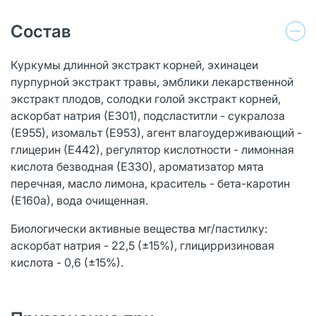
Состав
Куркумы длинной экстракт корней, эхинацеи
пурпурной экстракт травы, эмблики лекарственной
экстракт плодов, солодки голой экстракт корней,
аскорбат натрия (Е301), подсластитли - сукралоза
(Е955), изомальт (Е953), агент влагоудерживающий -
глицерин (Е442), регулятор кислотности - лимонная
кислота безводная (Е330), ароматизатор мята
перечная, масло лимона, краситель - бета-каротин
(Е160а), вода очищенная.
Биологически активные вещества мг/пастилку:
аскорбат натрия - 22,5 (±15%), глицирризиновая
кислота - 0,6 (±15%).