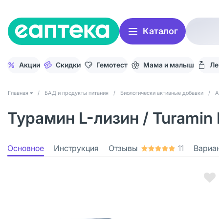
Каталог
Акции
Скидки
Гемотест
Мама и малыш
Ле
Главная
/
БАД и продукты питания
/
Биологически активные добавки
/
А
Турамин L-лизин / Turamin 
Основное
Инструкция
Отзывы
11
Вариа