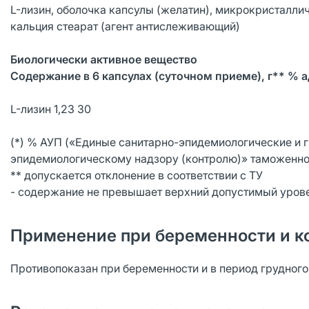
L-лизин, оболочка капсулы (желатин), микрокристалли
кальция стеарат (агент антислеживающий)
Биологически активное вещество
Содержание в 6 капсулах (суточном приеме), г** % а
L-лизин 1,23 30
(*) % АУП («Единые санитарно-эпидемиологические и 
эпидемиологическому надзору (контролю)» таможенно
** допускается отклонение в соответствии с ТУ
- содержание не превышает верхний допустимый уров
Применение при беременности и к
Противопоказан при беременности и в период грудног