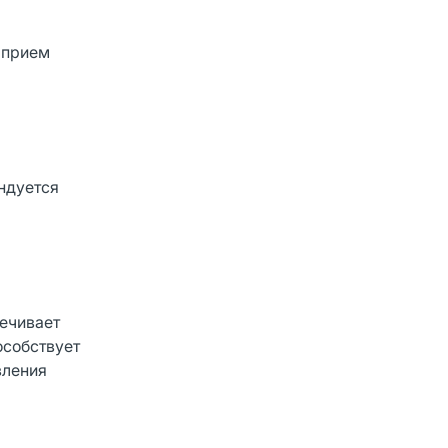
 прием
ндуется
печивает
особствует
вления