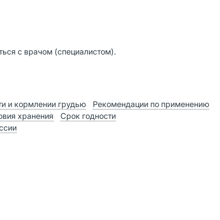
ься с врачом (специалистом).
и и кормлении грудью
Рекомендации по применению
овия хранения
Срок годности
оссии