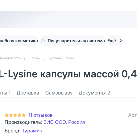
чебная косметика
Пищеварительная система
Ещё
минокислоты
/
L-лизин
/
Турамин L-лизин
L-Lysine капсулы массой 0,4
нты
1
Доставка
Самовывоз
Документы
2
11 отзывов
Арт
Производитель:
ВИС ООО, Россия
Бренд:
Турамин