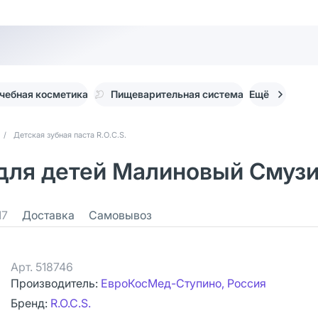
чебная косметика
Пищеварительная система
Ещё
/
Детская зубная паста R.O.C.S.
 для детей Малиновый Смузи 
17
Доставка
Самовывоз
Арт.
518746
Производитель:
ЕвроКосМед-Ступино, Россия
Бренд:
R.O.C.S.