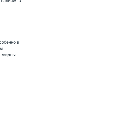
 наличия в
собенно в
ны
чевидны