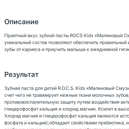
Описание
Приятный вкус зубной пасты ROCS Kids «Малиновый С
уникальный состав позволяют обеспечить правильный и 
зубы от кариеса и приучить малыша к ежедневной гигие
Результат
Зубная паста для детей R.O.C.S. Kids «Малиновый Смуз
счет чего не травмирует нежные ткани молочных зубо
противовоспалительную защиту путем воздействия акти
глицерофосфат кальция и хлорид магния. Ксилит в выс
Хлорид магния и глицерофосфат кальция являются ист
фосфата и кальция);обладает свойствами пребиотика, 