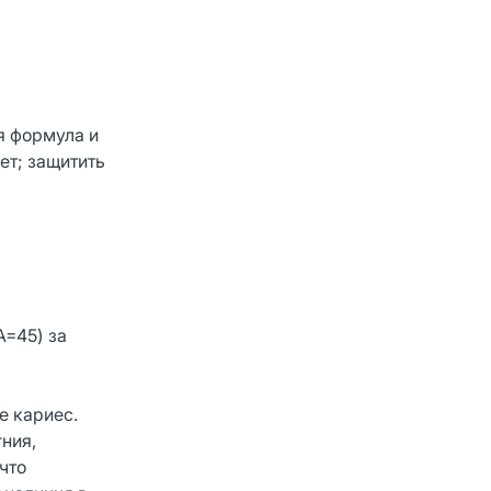
я формула и
ет; защитить
A=45) за
е кариес.
ния,
что