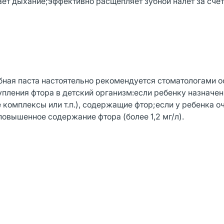
ет дыхание;эффективно расщепляет зубной налет за счет
убная паста настоятельно рекомендуется стоматологами о
тупления фтора в детский организм:если ребенку назначе
омплексы или т.п.), содержащие фтор;если у ребенка о
повышенное содержание фтора (более 1,2 мг/л).