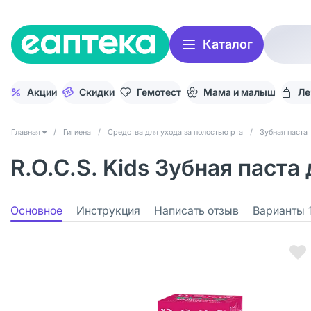
Каталог
Акции
Скидки
Гемотест
Мама и малыш
Ле
Главная
/
Гигиена
/
Средства для ухода за полостью рта
/
Зубная паста
R.O.C.S. Kids Зубная паста
Основное
Инструкция
Написать отзыв
Варианты