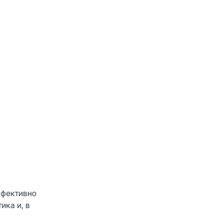
ффективно
ика и, в