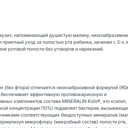
музи», напоминающий душистую малину, низкоабразивна
приятный уход за полостью рта ребенка, начиная с 3-х л
не ротовой полости без уговоров и нареканий.
и» (без фтора):отличается низкоабразивной формулой (RD
в;беспечивает эффективную противокариозную и
вных компонентов состава MINERALIN Kids®, это ксилит,
окой концентрации (10%) подавляет бактерии, вызывающи
очниками соответствующих биодоступных минералов (маг
нормализуя микрофлору (микробный состав) полости рта, 