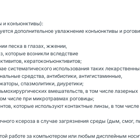
ы и конъюнктивы):
буется дополнительное увлажнение конъюнктивы и рогов
ии песка в глазах, жжении,
аз, которые возникли вследствие
ктивитов, кератоконъюнктивитов;
чае систематического использования таких лекарственны
нальные средства, антибиотики, антигистаминные,
каторы, спазмолитики, диуретики;
льмохирургических вмешательств, в том числе лазерных
том числе при микротравмах роговицы;
тов, которые используют контактные линзы, в том числе
ного ксероза в случае загрязнения среды (дым, смог, п
стой работе за компьютером или любым дисплейным носи