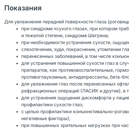
Показания
Для увлажнения передней поверхности глаза (роговиц
при синдроме «сухого глаза», при котором тре
и тяжелой степени, синдроме Шегрена;
при необходимости устранения сухости, ощущен
слезотечении, зуде, покраснении, утомлении гл
перенесенных заболеваний, в том числе конъюн
для устранения повышенной сухости глаз в слу
препаратов, как противовоспалительные, гормо
противоглаукомные, антидепрессанты, бета-бло
для увлажнения глаз после перенесенных офта
рефракционных операций (ЛАСИК и другие), в 
для устранения ощущения дискомфорта у пациен
профилактики сухости глаз;
с целью профилактики конъюнктивально-рогович
негативные факторы);
при повышенных зрительных нагрузках при ча