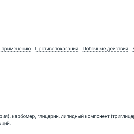
о применению
Противопоказания
Побочные действия
рия), карбомер, глицерин, липидный компонент (триглиц
кций.