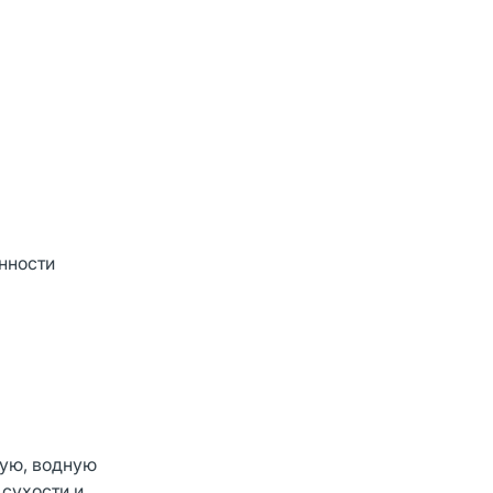
нности
ную, водную
сухости и