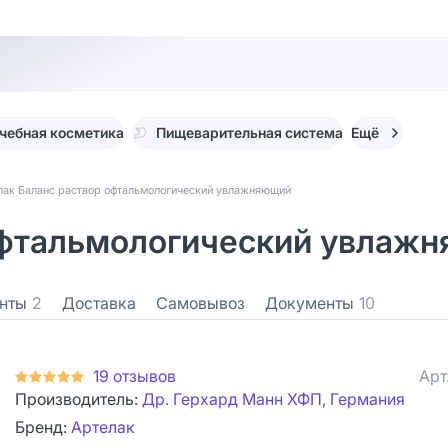
чебная косметика
Пищеварительная система
Ещё
лак Баланс раствор офтальмологический увлажняющий
фтальмологический увлажня
нты
2
Доставка
Самовывоз
Документы
10
19 отзывов
Арт
Производитель:
Др. Герхард Манн ХФП, Германия
Бренд:
Артелак