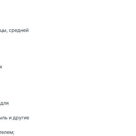
ицы, средней
х
 для
ыль и другие
телем;