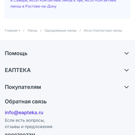
в Самаре
,
Alcon Контактные линзы в Уфе
,
Alcon Контактные
линзы в Ростове-на-Дону
Главная
/
Линзы
/
Однодневные линзы
/
Alcon Контактные линзы
Помощь
Доставка
ЕАПТЕКА
Самовывоз из аптек
О компании
Обмен и возврат
Покупателям
Карьера
Что с моим заказом?
Оплата
Поставщики
Обратная связь
Ответы на вопросы
Отзывы
Лицензия
info@eapteka.ru
Блог
Программа СберСпасибо
Реклама на сайте
Если есть вопросы,
отзывы и предложения
Политика конфиденциальности
Ваши товары на ЕАПТЕКЕ