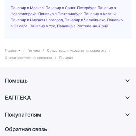
Панавир в Москве
,
Панавир в Санкт-Петербург
,
Панавир в
Новосибирске
,
Панавир в Екатеринбург
,
Панавир в Казани
,
Панавир в Нижнем Новгород
,
Панавир в Челябинске
,
Панавир
в Самаре
,
Панавир в Уфе
,
Панавир в Ростове-на-Дону
Главная
/
Гигиена
/
Средства для ухода за полостью рта
/
Стоматологические средства
/
Панавир
Помощь
Доставка
ЕАПТЕКА
Самовывоз из аптек
О компании
Обмен и возврат
Покупателям
Карьера
Что с моим заказом?
Оплата
Поставщики
Обратная связь
Ответы на вопросы
Отзывы