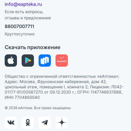
Лицензия
info@eapteka.ru
Блог
Программа СберСпасибо
Реклама на сайте
Если есть вопросы,
отзывы и предложения
Политика конфиденциальности
Ваши товары на ЕАПТЕКЕ
88007007711
Пользовательское соглашение
Сотрудничество для аптек
Круглосуточно
Политика рекомендаций
СМИ о нас
Скачать приложение
Этика и соответствие
Политика в отношении обработки персональных данных
Общество с ограниченной ответственностью «еАптека»;
Адрес: Москва, Фрунзенская набережная, дом 42,
цокольный этаж, помещение I, комната 2; Лицензия: Л042-
01177-91/00587270 от 09.12.2020 г.; ОГРН: 1147746631988,
ИНН 7704865540
© 2026 eАптека. Все права защищены