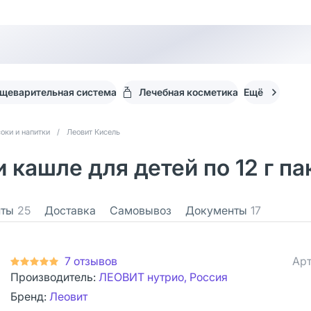
щеварительная система
Лечебная косметика
Ещё
оки и напитки
/
Леовит Кисель
 кашле для детей по 12 г па
нты
25
Доставка
Самовывоз
Документы
17
7 отзывов
Арт
Производитель:
ЛЕОВИТ нутрио, Россия
Бренд:
Леовит