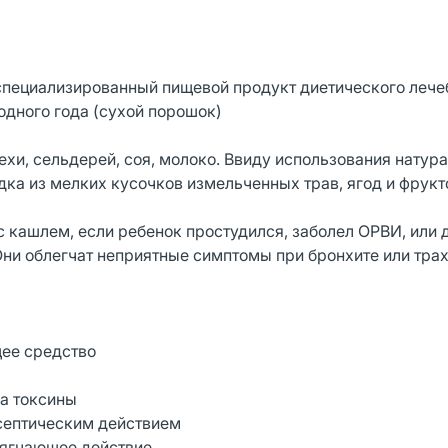
циализированный пищевой продукт диетического лечеб
одного года (сухой порошок)
ехи, сельдерей, соя, молоко. Ввиду использования натур
дка из мелких кусочков измельченных трав, ягод и фрукт
 кашлем, если ребенок простудился, заболел ОРВИ, или 
ни облегчат неприятные симптомы при бронхите или трах
щее средство
ма токсины
септическим действием
мягчающее действие