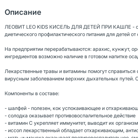
Описание
ЛЕОВИТ LEO KIDS КИСЕЛЬ ДЛЯ ДЕТЕЙ ПРИ КАШЛЕ - спе
диетического профилактического питания для детей от 
На предприятии перерабатываются: арахис, кунжут, ор
ингредиентов возможно наличие в готовом напитке оса
Лекарственные травы и витамины помогут справиться с
вирусным заболеванием верхних дыхательных путей. О
Компоненты в составе:
- шалфей - полезен, кок успокаивающее и отхаркиваю
- солодка оказывает противовоспалительное действие
- витамин C укрепляет иммунитет, выводит их организ
- иссоп лекарственный обладает отхаркивающим, анти
- мать-и-мачеха оказывает противовоспалительное, с