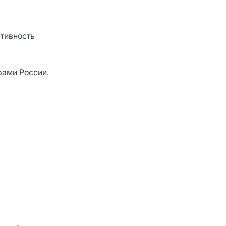
ктивность
рами России.