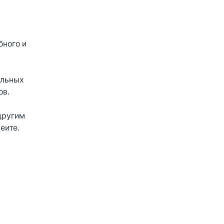
ного и
альных
ов.
другим
еите.