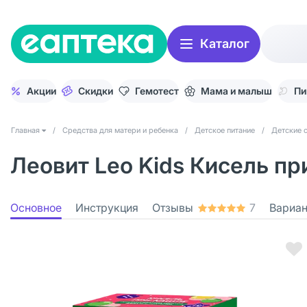
Каталог
Акции
Скидки
Гемотест
Мама и малыш
Пи
Главная
/
Средства для матери и ребенка
/
Детское питание
/
Детские с
Леовит Leo Kids Кисель при
Основное
Инструкция
Отзывы
7
Вариа