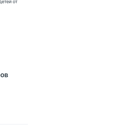
детей от
вов