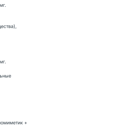
мг.
ества),
мг.
льные
номиметик +