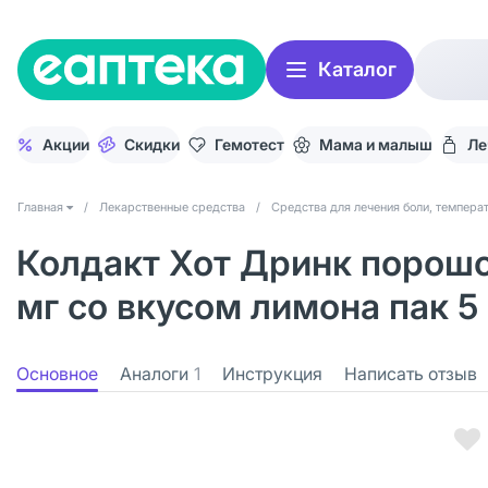
Каталог
Акции
Скидки
Гемотест
Мама и малыш
Ле
Главная
/
Лекарственные средства
/
Средства для лечения боли, темпера
Колдакт Хот Дринк порошо
мг со вкусом лимона пак 5
Основное
Аналоги
1
Инструкция
Написать отзыв