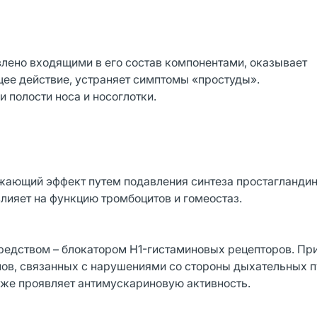
влено входящими в его состав компонентами, оказывает
е действие, устраняет симптомы «простуды».
и полости носа и носоглотки.
ающий эффект путем подавления синтеза простагланди
лияет на функцию тромбоцитов и гомеостаз.
едством – блокатором H1-гистаминовых рецепторов. При
в, связанных с нарушениями со стороны дыхательных пу
кже проявляет антимускариновую активность.