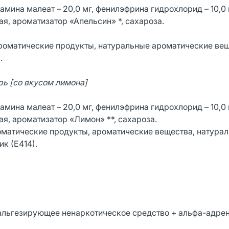
мина малеат – 20,0 мг, фенилэфрина гидрохлорид – 10,0 
я, ароматизатор «Апельсин» *, сахароза.
роматические продукты, натуральные ароматические вещ
.
рь [со вкусом лимона]
мина малеат – 20,0 мг, фенилэфрина гидрохлорид – 10,0 
я, ароматизатор «Лимон» **, сахароза.
оматические продукты, ароматические вещества, натура
к (Е414).
нальгезирующее ненаркотическое средство + альфа-адре