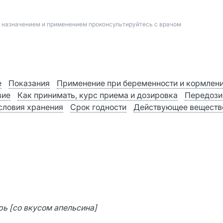
д назначением и применением проконсультируйтесь с врачом
е
Показания
Применение при беременности и кормлен
вие
Как принимать, курс приема и дозировка
Передози
словия хранения
Срок годности
Действующее веществ
ь [со вкусом апельсина]