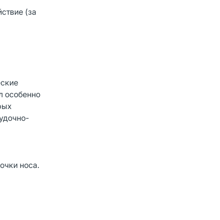
ствие (за
еские
л особенно
рых
удочно-
очки носа.