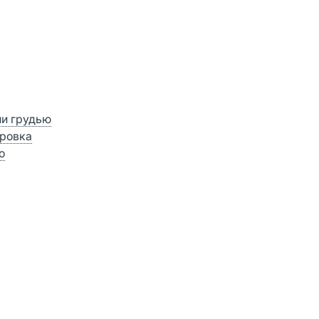
ии грудью
ровка
о