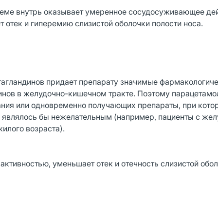
иеме внутрь оказывает умеренное сосудосуживающее дей
т отек и гиперемию слизистой оболочки полости носа.
стагландинов придает препарату значимые фармакологич
динов в желудочно-кишечном тракте. Поэтому парацетамо
ания или одновременно получающих препараты, при кото
 являлось бы нежелательным (например, пациенты с жел
илого возраста).
ктивностью, уменьшает отек и отечность слизистой обол