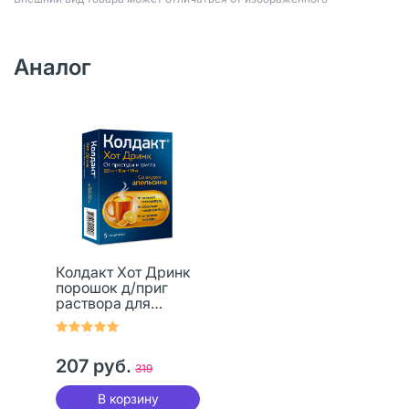
Аналог
Колдакт Хот Дринк
порошок д/приг
раствора для
приема внутрь 325
мг+10 мг+20 мг со
вкусом апельсина
207 руб.
пак 5 шт
319
В корзину