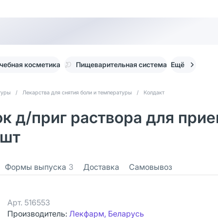
чебная косметика
Пищеварительная система
Ещё
туры
/
Лекарства для снятия боли и температуры
/
Колдакт
к д/приг раствора для прие
 шт
Формы выпуска
3
Доставка
Самовывоз
Арт.
516553
Производитель:
Лекфарм, Беларусь