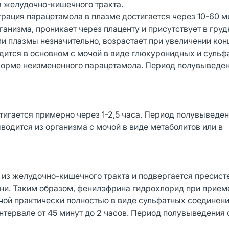
з желудочно-кишечного тракта.
ация парацетамола в плазме достигается через 10-60 м
анизма, проникает через плаценту и присутствует в груд
и плазмы незначительно, возрастает при увеличении кон
дится в основном с мочой в виде глюкуронидных и сульф
 форме неизмененного парацетамола. Период полувыведе
игается примерно через 1-2,5 часа. Период полувыведе
ыводится из организма с мочой в виде метаболитов или в
из желудочно-кишечного тракта и подвергается пресис
ни. Таким образом, фенилэфрина гидрохлорид при прием
чой практически полностью в виде сульфатных соединени
тервале от 45 минут до 2 часов. Период полувыведения 