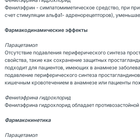
Фенилэфрина гидрохлорид
Фенилэфрин - симпатомиметическое средство, при пр
счет стимуляции альфа1- адренорецепторов), уменьшае
Фармакодинамические эффекты
Парацетамол
Отсутствие подавления периферического синтеза про
свойства, такие как сохранение защитных простаглан
подходит для пациентов, имеющих в анамнезе заболев
подавление периферического синтеза простагландинов
кишечным кровотечением в анамнезе или пациенты пож
Фенилэфрина гидрохлорид
Фенилэфрина гидрохлорид обладает противозастойной а
Фармакокинетика
Парацетамол