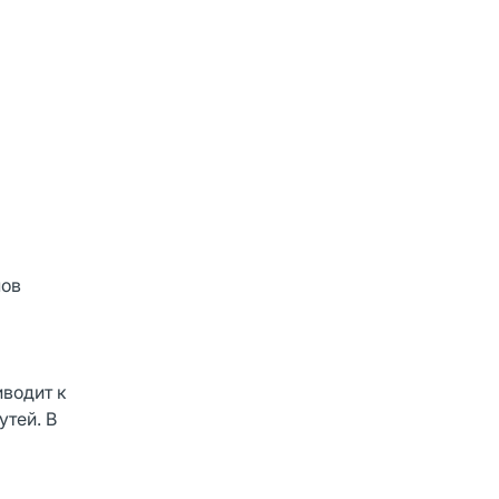
нов
водит к
тей. В