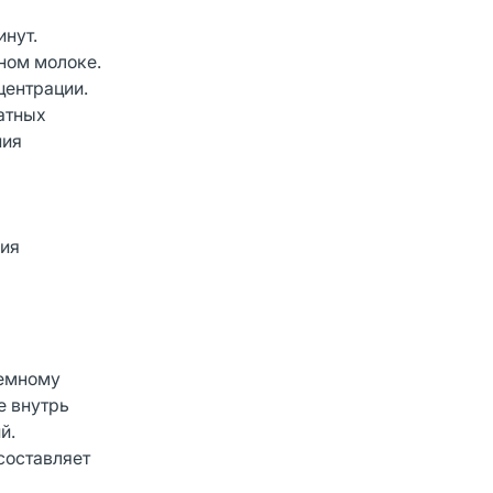
инут.
ном молоке.
центрации.
атных
ния
ния
темному
е внутрь
й.
составляет