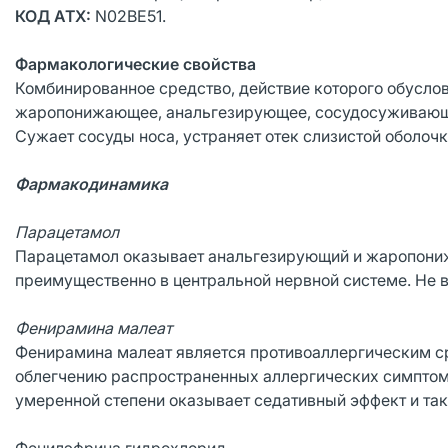
КОД АТХ:
N02BE51.
Фармакологические свойства
Комбинированное средство, действие которого обусло
жаропонижающее, анальгезирующее, сосудосуживающе
Сужает сосуды носа, устраняет отек слизистой оболочк
Фармакодинамика
Парацетамол
Парацетамол оказывает анальгезирующий и жаропониж
преимущественно в центральной нервной системе. Не в
Фенирамина малеат
Фенирамина малеат является противоаллергическим ср
облегчению распространенных аллергических симптомо
умеренной степени оказывает седативный эффект и та