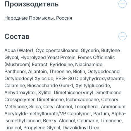
Производитель
Народные Промыслы, Россия
Состав
Aqua (Water), Cyclopentasiloxane, Glycerin, Butylene
Glycol, Hydrolyzed Yeast Protein, Fomes Officinalis
(Mushroom) Extract, Pyridoxine, Niacinamide,
Panthenol, Allantoin, Threonine, Biotin, Octydodecanol,
Octyldodecyl Xyloside, PEG- 30 Dipolyhydroxystearate,
Calamine, Biosaccharide Gum-1, Xylitylglucoside,
Anhydroxylitol, Xylitol, Dimethicone/Vinyl Dimethicone
Crosspolymer, Dimethicone, Isohexadecane, Cetearyl
Methicone, Silica, Cetyl Alcohol, Tocopherol, Ammonium
Acryloyldi-methyltaurate/VP Copolymer, Parfum, Alpha-
Isomethyl Ionone, Benzyl Alcohol, Coumarin, Limonene,
Linalool, Propylene Glycol, Diazolidinyl Urea,