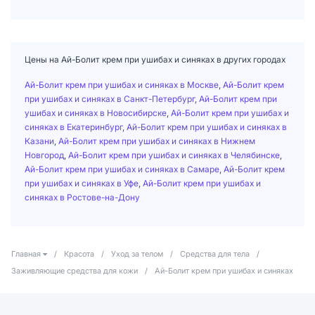
Цены на Ай-Болит крем при ушибах и синяках в других городах
Ай-Болит крем при ушибах и синяках в Москве
,
Ай-Болит крем
при ушибах и синяках в Санкт-Петербург
,
Ай-Болит крем при
ушибах и синяках в Новосибирске
,
Ай-Болит крем при ушибах и
синяках в Екатеринбург
,
Ай-Болит крем при ушибах и синяках в
Казани
,
Ай-Болит крем при ушибах и синяках в Нижнем
Новгород
,
Ай-Болит крем при ушибах и синяках в Челябинске
,
Ай-Болит крем при ушибах и синяках в Самаре
,
Ай-Болит крем
при ушибах и синяках в Уфе
,
Ай-Болит крем при ушибах и
синяках в Ростове-на-Дону
Главная
/
Красота
/
Уход за телом
/
Средства для тела
/
Заживляющие средства для кожи
/
Ай-Болит крем при ушибах и синяках