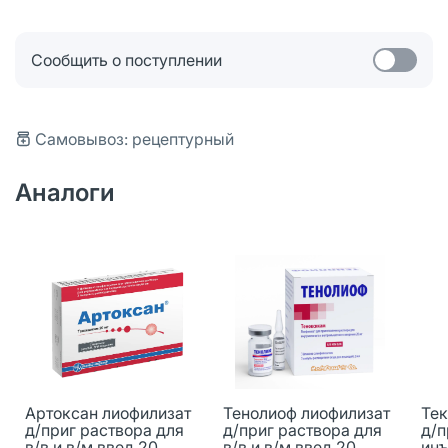
Сообщить о поступлении
Самовывоз: рецептурный
Аналоги
Артоксан лиофилизат
Тенолиоф лиофилизат
Тек
д/приг раствора для
д/приг раствора для
д/п
в/в и в/м введ 20
в/в и в/м введ 20
инъ