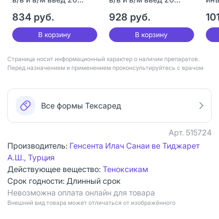
мг+раст-ль 3 шт
мг+раст-ль 3 шт
шт+
834 руб.
928 руб.
3 ш
10
В корзину
В корзину
Страница носит информационный характер о наличии препаратов.
Перед назначением и применением проконсультируйтесь с врачом
Все формы Тексаред
Арт.
515724
Производитель:
Генсента Илач Санаи ве Тиджарeт
А.Ш., Турция
Действующее вещество:
Теноксикам
Срок годности:
Длинный срок
Невозможна оплата онлайн для товара
Bнешний вид товара может отличаться от изображённого