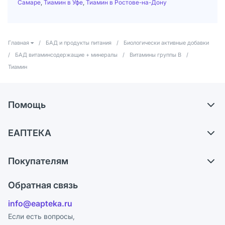
Самаре
,
Тиамин в Уфе
,
Тиамин в Ростове-на-Дону
Главная
/
БАД и продукты питания
/
Биологически активные добавки
/
БАД витаминсодержащие + минералы
/
Витамины группы В
/
Тиамин
Помощь
Доставка
ЕАПТЕКА
Самовывоз из аптек
О компании
Обмен и возврат
Покупателям
Карьера
Что с моим заказом?
Оплата
Поставщики
Обратная связь
Ответы на вопросы
Отзывы
Лицензия
info@eapteka.ru
Блог
Программа СберСпасибо
Реклама на сайте
Если есть вопросы,