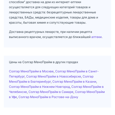
способом" доставка на дом из интернет-аптеки
осуществляется для следующих категорий товаров и
лекарственных средств: безрецептурные лекарственные
средства, БАДы, медицинские изделия, товары для дома и
красоты, бытовая химия и сопутствующие товары.
Доставка рецептурных лекарств, при наличии рецепта
выписанного врачом, осуществляется до ближайшей
аптеки
.
Цены на Солгар МеноПрайм в других городах
Солгар МеноПрайм в Москве
,
Солгар МеноПрайм в Санкт-
Петербург
,
Солгар МеноПрайм в Новосибирске
,
Солгар
МеноПрайм в Екатеринбург
,
Солгар МеноПрайм в Казани
,
Солгар МеноПрайм в Нижнем Новгород
,
Солгар МеноПрайм в
Челябинске
,
Солгар МеноПрайм в Самаре
,
Солгар МеноПрайм
в Уфе
,
Солгар МеноПрайм в Ростове-на-Дону