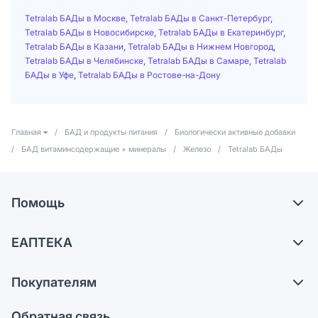
Tetralab БАДы в Москве
,
Tetralab БАДы в Санкт-Петербург
,
Tetralab БАДы в Новосибирске
,
Tetralab БАДы в Екатеринбург
,
Tetralab БАДы в Казани
,
Tetralab БАДы в Нижнем Новгород
,
Tetralab БАДы в Челябинске
,
Tetralab БАДы в Самаре
,
Tetralab
БАДы в Уфе
,
Tetralab БАДы в Ростове-на-Дону
Главная
/
БАД и продукты питания
/
Биологически активные добавки
/
БАД витаминсодержащие + минералы
/
Железо
/
Tetralab БАДы
Помощь
Доставка
ЕАПТЕКА
Самовывоз из аптек
О компании
Обмен и возврат
Покупателям
Карьера
Что с моим заказом?
Оплата
Поставщики
Обратная связь