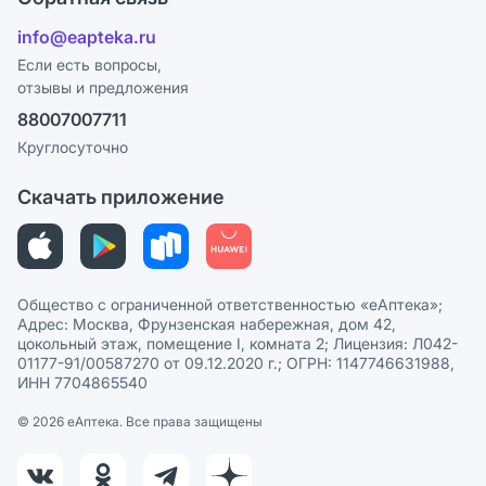
Ответы на вопросы
Отзывы
Лицензия
info@eapteka.ru
Блог
Программа СберСпасибо
Реклама на сайте
Если есть вопросы,
отзывы и предложения
Политика конфиденциальности
Ваши товары на ЕАПТЕКЕ
88007007711
Пользовательское соглашение
Сотрудничество для аптек
Круглосуточно
Политика рекомендаций
СМИ о нас
Скачать приложение
Этика и соответствие
Политика в отношении обработки персональных данных
Общество с ограниченной ответственностью «еАптека»;
Адрес: Москва, Фрунзенская набережная, дом 42,
цокольный этаж, помещение I, комната 2; Лицензия: Л042-
01177-91/00587270 от 09.12.2020 г.; ОГРН: 1147746631988,
ИНН 7704865540
© 2026 eАптека. Все права защищены