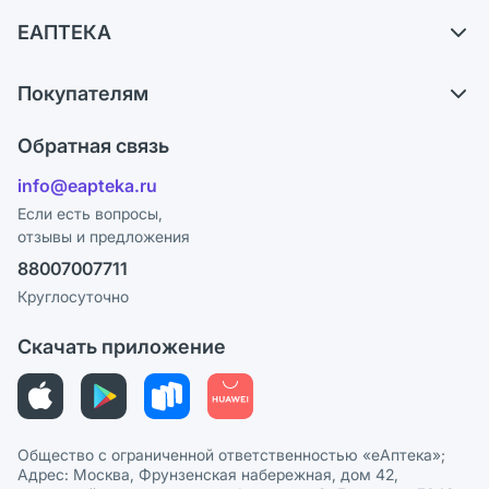
Доставка
ЕАПТЕКА
Самовывоз из аптек
О компании
Обмен и возврат
Покупателям
Карьера
Что с моим заказом?
Оплата
Поставщики
Обратная связь
Ответы на вопросы
Отзывы
Лицензия
info@eapteka.ru
Блог
Программа СберСпасибо
Реклама на сайте
Если есть вопросы,
отзывы и предложения
Политика конфиденциальности
Ваши товары на ЕАПТЕКЕ
88007007711
Пользовательское соглашение
Сотрудничество для аптек
Круглосуточно
Политика рекомендаций
СМИ о нас
Скачать приложение
Этика и соответствие
Политика в отношении обработки персональных данных
Общество с ограниченной ответственностью «еАптека»;
Адрес: Москва, Фрунзенская набережная, дом 42,