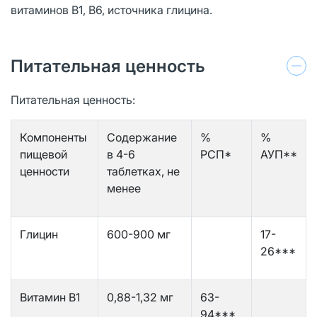
витаминов В1, В6, источника глицина.
Питательная ценность
Питательная ценность:
Компоненты
Содержание
%
%
пищевой
в 4-6
РСП*
АУП**
ценности
таблетках, не
менее
Глицин
600-900 мг
17-
26***
Витамин B1
0,88-1,32 мг
63-
94***