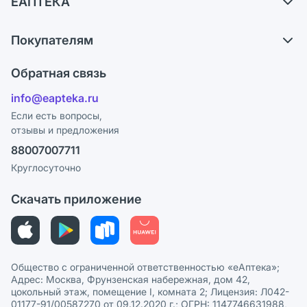
ЕАПТЕКА
Самовывоз из аптек
О компании
Обмен и возврат
Покупателям
Карьера
Что с моим заказом?
Оплата
Поставщики
Обратная связь
Ответы на вопросы
Отзывы
Лицензия
info@eapteka.ru
Блог
Программа СберСпасибо
Реклама на сайте
Если есть вопросы,
отзывы и предложения
Политика конфиденциальности
Ваши товары на ЕАПТЕКЕ
88007007711
Пользовательское соглашение
Сотрудничество для аптек
Круглосуточно
Политика рекомендаций
СМИ о нас
Скачать приложение
Этика и соответствие
Политика в отношении обработки персональных данных
Общество с ограниченной ответственностью «еАптека»;
Адрес: Москва, Фрунзенская набережная, дом 42,
цокольный этаж, помещение I, комната 2; Лицензия: Л042-
01177-91/00587270 от 09.12.2020 г.; ОГРН: 1147746631988,