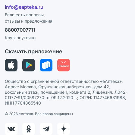
Отзывы
Лицензия
info@eapteka.ru
Блог
Программа СберСпасибо
Реклама на сайте
Если есть вопросы,
отзывы и предложения
Политика конфиденциальности
Ваши товары на ЕАПТЕКЕ
88007007711
Пользовательское соглашение
Сотрудничество для аптек
Круглосуточно
Политика рекомендаций
СМИ о нас
Скачать приложение
Этика и соответствие
Политика в отношении обработки персональных данных
Общество с ограниченной ответственностью «еАптека»;
Адрес: Москва, Фрунзенская набережная, дом 42,
цокольный этаж, помещение I, комната 2; Лицензия: Л042-
01177-91/00587270 от 09.12.2020 г.; ОГРН: 1147746631988,
ИНН 7704865540
© 2026 eАптека. Все права защищены