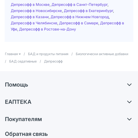
Депресофф в Москве
,
Депресофф в Санкт-Петербург
,
Депресофф в Новосибирске
,
Депресофф в Екатеринбург
,
Депресофф в Казани
,
Депресофф в Нижнем Новгород
,
Депресофф в Челябинске
,
Депресофф в Самаре
,
Депресофф в
Уфе
,
Депресофф в Ростове-на-Дону
Главная
/
БАД и продукты питания
/
Биологически активные добавки
/
БАД седативные
/
Депресофф
Помощь
Доставка
ЕАПТЕКА
Самовывоз из аптек
О компании
Обмен и возврат
Покупателям
Карьера
Что с моим заказом?
Оплата
Поставщики
Обратная связь
Ответы на вопросы